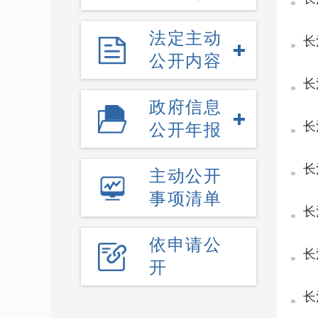
法定主动
长
公开内容
的
长
政府信息
文
长
公开年报
长
主动公开
事项清单
长
依申请公
通
长
开
策
长