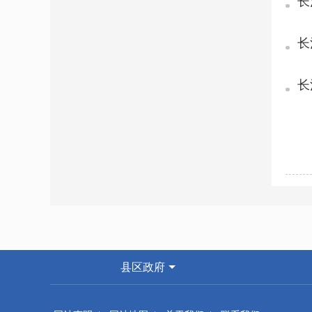
长
长
则
长
县区政府