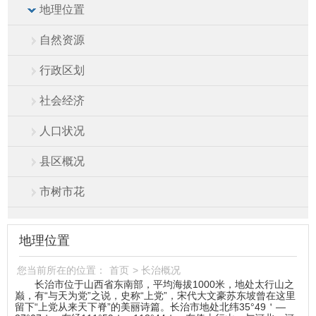
地理位置
自然资源
行政区划
社会经济
人口状况
县区概况
市树市花
地理位置
您当前所在的位置：
首页
>
长治概况
长治市位于山西省东南部，平均海拔1000米，地处太行山之
巅，有“与天为党”之说，史称“上党”，宋代大文豪苏东坡曾在这里
留下“上党从来天下脊”的美丽诗篇。长治市地处北纬35°49＇—