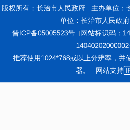
论述，统筹资源力量，持续抓好干部队伍建设，不断提升
版权所有：长治市人民政府 主办单位：
作，为推动高质量发展提供坚强保障。
单位：长治市人民政府
会议强调，当前正值夏季森林防火关键期。要坚持防
量提升工程，优化树种结构，推进防火通道、消防蓄水池、
晋ICP备05005523号
网站标识码：140
墙”。深入实施森林火灾防早防小能力提升行动，强化监测
1404020200000
备，提升单兵作战能力，健全快速响应机制，切实提升森
推荐使用1024*768或以上分辨率，并
导，增强群众森林防火意识，做到入户到人、全民参与。
器。 网站支持
I
会议指出，要深学细悟笃行习近平法治思想，全面推
全民守法，深化“小切口”立法，加快开展规范涉企执法专
努力建设更高水平的平安长治、法治长治。
会议强调，要高度重视规划在城市发展中的引领作用，
区”融合发展，在城市建设管理上下足“绣花”功夫，不断
会议还研究了其他事项。