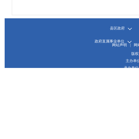
县区政府
政府直属事业单位
网站声明
|
网
版权
主办单
承办单位
晋
网站
晋公网
推荐使用1024*768或