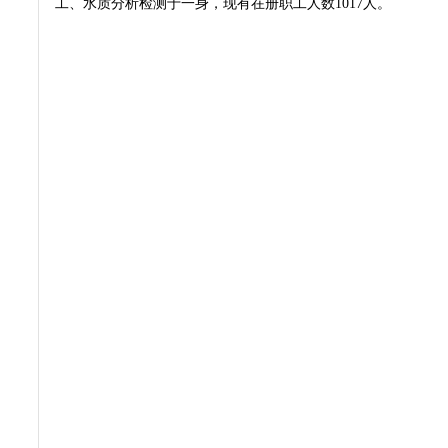
工、水质分析检测于一身，现有在册职工人数1017人。