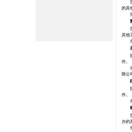
的其
其他
作。
限公
作。
办的