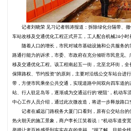
记者刘晓荣 见习记者韩涛报道：拆除绿化分隔带、撤销
车站改移及交通优化工程正式开工，工人配合机械24小时
随着人口的增长，市民对城市基础设施和公共服务的需
路通行能力的诉求，市委、市政府在充分倾听市民意见、
移及交通优化工程。该工程南起五一街，北至北环街，全长
保障路权、节约投资”的原则，主要对沿线公交车站台进
带，方便市民乘坐公共交通，实现道路中间双向四车道的
站、行人驻足岛等，逐渐成为交通运行的‘梗阻’，机动车
中心工作人员介绍，通过此次微改造，将进一步释放路口
记者在威远门路税务大厦门口看到，原有公交站台的位
热火朝天的施工景象，商户李长江笑着说：“机动车道变
举措让老百姓感受到实实在在的幸福。”据了解，目前全线