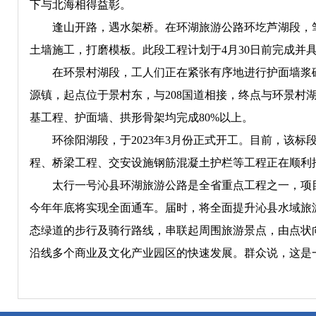
下与北海相得益彰。
逢山开路，遇水架桥。在环湖旅游公路环圪芦湖段，笔
土墙施工，打磨模板。此段工程计划于4月30日前完成并
在环景村湖段，工人们正在紧张有序地进行护面墙浆砌
源镇，起点位于景村东，与208国道相接，终点与环景村
基工程、护面墙、拱形骨架均完成80%以上。
环徐阳湖段，于2023年3月份正式开工。目前，该标
程、桥梁工程、交安设施钢筋混凝土护栏等工程正在顺利
太行一号沁县环湖旅游公路是全省重点工程之一，项目全长
今年年底将实现全面通车。届时，将全面提升沁县水域旅
态绿道的步行及骑行路线，串联起周围旅游景点，由点状
沿线多个商业及文化产业园区的快速发展。群众说，这是