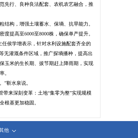
范先行、良种良法配套、农机农艺融合，推
团粒结构，增强土壤蓄水、保墒、抗旱能力。
提高至6000至8000株，确保单产提升。
心主任侯学增表示，针对水利设施配套齐全的
川等无灌溉条件区域，推广探墒播种，提高出
保玉米的生长期、拔节期赶上降雨期，实现
率。
。”靳水泉说。
管带来深刻变革：土地“集零为整”实现规模
全根基更加稳固。
其他