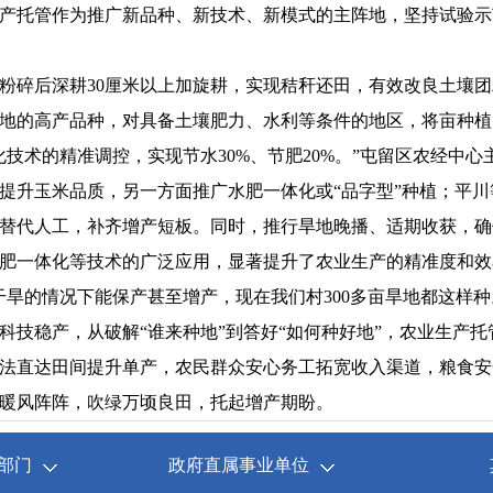
产托管作为推广新品种、新技术、新模式的主阵地，坚持试验示
粉碎后深耕30厘米以上加旋耕，实现秸秆还田，有效改良土壤
的高产品种，对具备土壤肥力、水利等条件的地区，将亩种植密度
技术的精准调控，实现节水30%、节肥20%。”屯留区农经中
提升玉米品质，另一方面推广水肥一体化或“品字型”种植；平
替代人工，补齐增产短板。同时，推行旱地晚播、适期收获，确
肥一体化等技术的广泛应用，显著提升了农业生产的精准度和效
在干旱的情况下能保产甚至增产，现在我们村300多亩旱地都这样种
科技稳产，从破解“谁来种地”到答好“如何种好地”，农业生产托
法直达田间提升单产，农民群众安心务工拓宽收入渠道，粮食安
暖风阵阵，吹绿万顷良田，托起增产期盼。
部门
政府直属事业单位