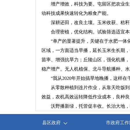
增产增效，科技为要。屯留区把农业生
动科技成果快速转化为粮食产能。
深耕还田，改良土壤。玉米收获、秸秆
合理密植，优化结构。试验筛选适宜本地
“单产的显著提升，关键在于水肥一体化
区域，一方面适当早播，延长玉米生长期，
苗率、增强抗旱力；丘陵山区，强化机播，
稳产增产。无人机植保、北斗导航播种、水
“我从2020年开始搞旱地晚播，这样
从零散种植到连片作业，从靠天吃饭到
效益，农机高效运转降低作业成本，良种良
沃野播新绿，托管促丰收。长治大地，
县区政府
市政府工作