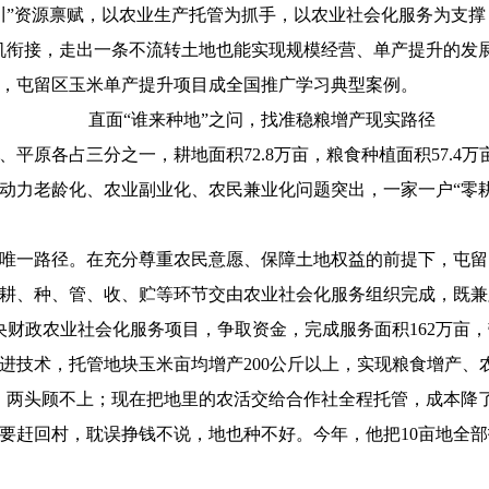
川”资源禀赋，以农业生产托管为抓手，以农业社会化服务为支撑
机衔接，走出一条不流转土地也能实现规模经营、单产提升的发
，屯留区玉米单产提升项目成全国推广学习典型案例。
直面“谁来种地”之问，找准稳粮增产现实路径
平原各占三分之一，耕地面积72.8万亩，粮食种植面积57.4
动力老龄化、农业副业化、农民兼业化问题突出，一家一户“零
唯一路径。在充分尊重农民意愿、保障土地权益的前提下，屯留
耕、种、管、收、贮等环节交由农业社会化服务组织完成，既兼
中央财政农业社会化服务项目，争取资金，完成服务面积162万
进技术，托管地块玉米亩均增产200公斤以上，实现粮食增产、
，两头顾不上；现在把地里的农活交给合作社全程托管，成本降
要赶回村，耽误挣钱不说，地也种不好。今年，他把10亩地全部