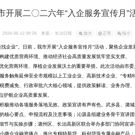
市开展二〇二六年“入企服务宣传月”
2026-05-12 08:26
来源： 长治日报
放大
正常
缩小
找企业”。日前，我市开展“入企服务宣传月”活动，聚焦企业发展
构建优质营商环境、推动经济社会高质量发展筑牢坚实支撑。
优化营商环境、厚植企业发展沃土的重要举措。此次活动由市委
服务触角延伸至全市规模以上工业企业、高新技术企业、“专精
税费减免、行政审批六大核心领域，提供政策解读、业务办理、
方位护航企业高质量发展。
极推动各项服务落地见效。政策宣讲有声有色。武乡县、潞城
的核心要点、申报流程及注意事项；沁源县组建业务骨干宣讲团，
策细节与实操步骤；潞州区、长治高新区联合举办多部门协同宣
小微企业融资痛点，推出专精特新贷、科创贷等专属金融产品；