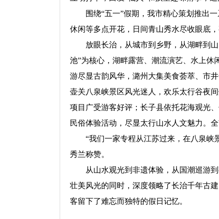
围绕“五一”假期，我市精心策划推出一
休闲等多点开花，日间青山秀水尽收眼底，
放眼长治，从城市到乡野，从湖畔到山间，
池”为核心，湖畔露营、潮流演艺、水上休
游尽显古韵风华，潞州大集美食荟萃、市井
壶关八泉峡景区风光迷人，欢乐太行谷夜间
项目广受游客好评；长子县依托花海观光、
民俗体验活动，尽显太行山水人文魅力。全
“我们一家专程从江苏过来，在八泉峡景
秀兰称赞。
从山水观光到非遗体验，从国潮巡游到夜
壮美风光的同时，深度领略了长治千年古建
客留下了难忘而独特的假日记忆。