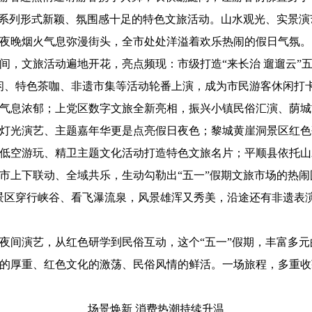
系列形式新颖、氛围感十足的特色文旅活动。山水观光、实景演
夜晚烟火气息弥漫街头，全市处处洋溢着欢乐热闹的假日气氛。
文旅活动遍地开花，亮点频现：市级打造“来长治 遛遛云”五
闲、特色茶咖、非遗市集等活动轮番上演，成为市民游客休闲打
气息浓郁；上党区数字文旅全新亮相，振兴小镇民俗汇演、荫城
灯光演艺、主题嘉年华更是点亮假日夜色；黎城黄崖洞景区红色
低空游玩、精卫主题文化活动打造特色文旅名片；平顺县依托山
市上下联动、全域共乐，生动勾勒出“五一”假期文旅市场的热闹
区穿行峡谷、看飞瀑流泉，风景雄浑又秀美，沿途还有非遗表演
间演艺，从红色研学到民俗互动，这个“五一”假期，丰富多元
的厚重、红色文化的激荡、民俗风情的鲜活。一场旅程，多重收
场景焕新 消费热潮持续升温