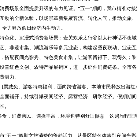
费场景全面提质升级的有力见证。“五一”期间，我市精准对接
互动的全新体验，以场景革新集聚客流、转化人气，推动文旅、
游”，全力释放假日经济内生动力。
色化、沉浸式消费新场景：壶关欢乐太行谷以太行神话不夜城
艺、非遗市集、潮流游乐等多元业态，构建起昼夜联动、业态互
，搭配夜间光影秀、特色美食市集，让游客留得下、玩得久；黎
设置红色文创、农特产品展销区，进一步延伸消费链条。全市各
费潜力。
票减免、游客特惠福利，面向跨省游客、本地市民释放出游红
全面铺开，持续引爆夜间经济、露营经济、研学经济。假期期间
长。
食，消费亲民、选择丰富，环境也特别舒适惬意，这趟旅程非常
“五一”假期文旅消费的蓬勃活力。从景区特色体验到夜间光影