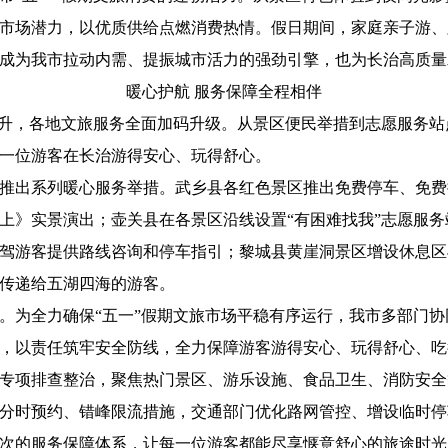
市场潜力，以优质供给点燃消费热情。假日期间，家庭亲子游、
成为我市拉动内需、提振城市活力的强劲引擎，也为长治高质量
暖心护航 服务保障全程相伴
升，各地文旅服务全面加码升级。从景区便民举措到志愿服务站
一位游客在长治游得安心、玩得舒心。
出系列暖心服务举措。武乡县各红色景区推出免费停车、免费
上》实景演出；壶关县在各景区沿线设置“有困难找我”志愿服
驾游客提供路线咨询和停车指引；黎城县黄崖洞景区增设休息区
传递给五湖四海的游客。
为全力确保“五一”假期文旅市场平稳有序运行，我市多部门协
，以责任筑牢安全防线，全力保障游客游得安心、玩得舒心、吃
项排查整治，聚焦热门景区、游乐设施、食品卫生、消防安全
分时预约、错峰限流措施，交通部门优化路网管控、增设临时停
次的服务保障体系，让每一位游客都能尽享惬意舒心的旅途时光