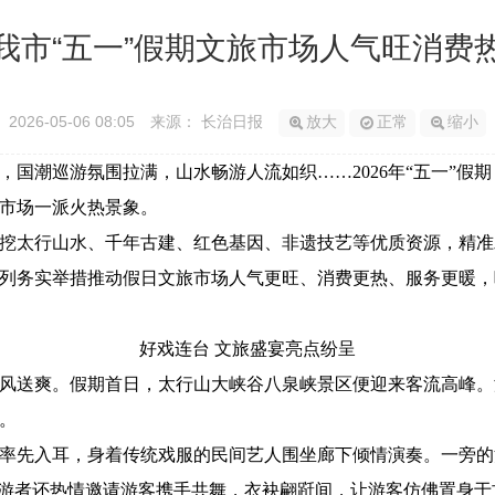
我市“五一”假期文旅市场人气旺消费
2026-05-06 08:05
来源： 长治日报
放大
正常
缩小
潮巡游氛围拉满，山水畅游人流如织……2026年“五一”假
市场一派火热景象。
挖太行山水、千年古建、红色基因、非遗技艺等优质资源，精准
列务实举措推动假日文旅市场人气更旺、消费更热、服务更暖，
好戏连台 文旅盛宴亮点纷呈
送爽。假期首日，太行山大峡谷八泉峡景区便迎来客流高峰。
。
先入耳，身着传统戏服的民间艺人围坐廊下倾情演奏。一旁的汉
巡游者还热情邀请游客携手共舞，衣袂翩跹间，让游客仿佛置身