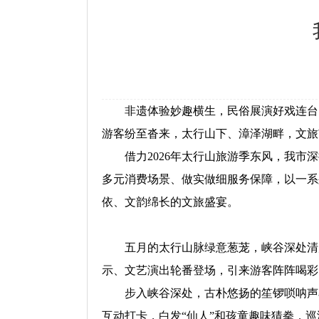
非遗体验妙趣横生，民俗展演好戏连台，国
游客纷至沓来，太行山下、漳泽湖畔，文旅
借力2026年太行山旅游季东风，我市深
多元消费场景、做实做细服务保障，以一系
依、文韵绵长的文旅盛宴。
五月的太行山脉绿意葱茏，峡谷深处清风
示、文艺演出轮番登场，引来游客阵阵喝彩
步入峡谷深处，古朴悠扬的笙锣唢呐声率
互动打卡，白发“仙人”和孩童趣味猜拳，