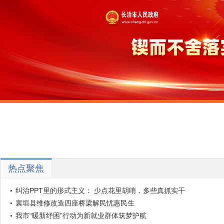
热点聚焦
纠治PPT里的形式主义： 少点花里胡哨，多些真抓实干
襄垣县维修改造四座桥梁解民忧惠民生
我市“暖新纾困”行动为新就业群体筑梦护航