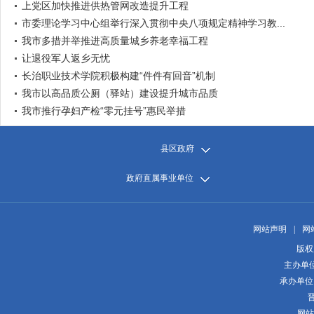
上党区加快推进供热管网改造提升工程
市委理论学习中心组举行深入贯彻中央八项规定精神学习教...
我市多措并举推进高质量城乡养老幸福工程
让退役军人返乡无忧
长治职业技术学院积极构建“件件有回音”机制
我市以高品质公厕（驿站）建设提升城市品质
我市推行孕妇产检“零元挂号”惠民举措
县区政府
政府直属事业单位
网站声明
|
网
版权
主办单
承办单位
晋
网站