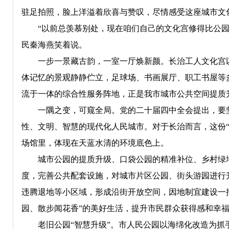
驻足拍照，脸上洋溢着欣喜与赞叹，尽情感受这座城市文
“以前总羡慕别处，现在咱们自己的文化宫修得比公园还
民秦海燕笑着说。
一步一景藏古韵，一室一厅焕新颜。长治工人文化宫以
体记忆的景观静静伫立，足球场、书画展厅、职工书屋等
流于一体的综合性服务阵地，正是我市城市公共空间提质
一隅之变，可窥全局。党的二十届四中全会提出，要坚
性、文明、智慧的现代化人民城市。对于长治而言，这份
场馆里，体现在天蓝水清的环境底色上。
城市公园的提质升级、口袋公园的精准补位、乡村绿地
度，完善公共配套设施，对城市片区公园、街头游园进行
违腾退地等小区域，形成沿街开放空间，因地制宜建设一
园、散步闻花香”的美好生活，提升市民群众获得感和幸
老旧公园“智慧升级”。市人民公园以海绵化改造为抓手