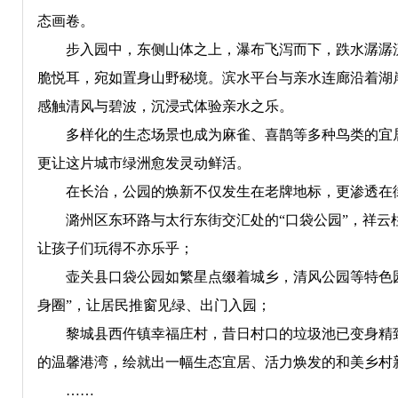
态画卷。
步入园中，东侧山体之上，瀑布飞泻而下，跌水潺潺流
脆悦耳，宛如置身山野秘境。滨水平台与亲水连廊沿着湖
感触清风与碧波，沉浸式体验亲水之乐。
多样化的生态场景也成为麻雀、喜鹊等多种鸟类的宜居
更让这片城市绿洲愈发灵动鲜活。
在长治，公园的焕新不仅发生在老牌地标，更渗透在街
潞州区东环路与太行东街交汇处的“口袋公园”，祥云柱
让孩子们玩得不亦乐乎；
壶关县口袋公园如繁星点缀着城乡，清风公园等特色园区
身圈”，让居民推窗见绿、出门入园；
黎城县西仵镇幸福庄村，昔日村口的垃圾池已变身精致
的温馨港湾，绘就出一幅生态宜居、活力焕发的和美乡村
……