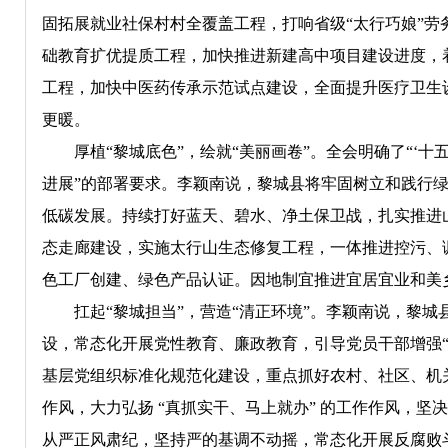
固拓展就业社保村村全覆盖工程，打响省级“太行巧娘”
础教育扩优提质工程，加快推进新建高中项目建设进度，
工程，加快中医药传承示范试点建设，全面提升医疗卫生
更暖。
厚植“黎城底色”，绘就“美丽画卷”。全会明确了“‘十
进展”的部署要求。李颖南说，黎城县将牢固树立和践行
低碳发展。持续打好蓝天、碧水、净土保卫战，扎实推进
态走廊建设，实施太行山生态修复工程，一体推进控污、
色工厂创建、绿色产品认证。因地制宜推进宜居宜业和美
扛起“黎城担当”，营造“清正环境”。李颖南说，黎城
设，常态化开展党性教育、廉政教育，引导党员干部增强“
基层党组织标准化规范化建设，重点抓好农村、社区、机
作风，大力弘扬 “真抓实干、马上就办” 的工作作风，
从严正风肃纪，坚持严的基调不动摇，常态化开展反腐败