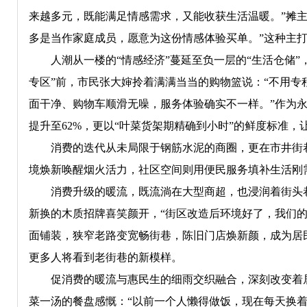
来越多元，既能满足情感需求，又能收获生活温暖。”摊
多是当作家庭成员，愿意为这份情感体验买单。”这种主打
人潮从一楼的“情感经济”蔓延至负一层的“生活仓储”，
专区”前，市民张大婶拎着满满当当的购物篮说：“不用专
面干净、购物车顺滑无噪，服务体验确实不一样。”作为
提升至62%，更以“叶菜货架期精确到小时”的鲜度标准
消费的迭代从未局限于钢筋水泥的商圈，更在市井街巷
境焕新唤醒烟火活力，社区空间则用便民服务填补生活刚
消费升级的暖流，既流淌在大型商超，也浸润着街头巷尾
新换的木质招牌喜笑颜开，“街区改造后环境好了，我们的
面铺装，狭窄老路变宽畅街巷，陈旧门店焕新颜，成为居
更多人将看到老街巷的新模样。
促消费的暖流与惠民生的细雨交织融合，深刻改变着居
菜一汤的餐盘感慨：“以前一个人懒得做饭，现在每天换着