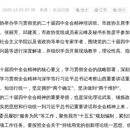
2025-12-01 07:35
来源： 长治日报
放大
正常
缩小
政协举办学习贯彻党的二十届四中全会精神培训班。市政协主席
、张丽芳、邱建英，市政协党组成员崔云峰及秘书长焦彦平参加
会主义学院以及省政协等单位专家学者，围绕党的二十届四中
问题等进行深度解读，并组织学员开展现场教学，理论性高、指
届四中全会精神的核心要义，学习贯彻全会的战略部署，深刻把
学习贯彻全会精神与深学笃行习近平总书记考察山西重要讲话重
知信行统一，坚定拥护“两个确立”、坚决做到“两个维护”。
二十届四中全会精神的重要举措，也是深化理论武装、锤炼政
实把思想和行动统一到习近平总书记重要讲话和全会精神上来，
委员履职“服务为民”等工作，聚焦我市“十五五”规划编制，紧
度各项工作任务。要按照全会关于“持续用党的创新理论统一思想、