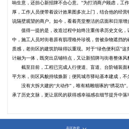
响生意，还担心新招牌不合心意。”为打消商户顾虑，工作
厚，工作人员便带着设计效果图多次上门，结合他的经营
说隔壁观望的商户。如今，看着亮堂整洁的店面和日渐增
值得一提的是，改造过程中始终注重传承历史文化，让
中，施工人员对街巷原有肌理格外珍视，曾被杂物遮挡的
质感，老街区的建筑韵味得以重现。对于“绿色便利店”
计融为一体，既突出店铺特点，又让新招牌与街巷整体风
截至目前，工程已完成人行便道、盲道、台阶铺装面积近5
平方米，街区风貌持续焕新；便民城市驿站基本建成，不
没有大拆大建的“大动作”，唯有精雕细琢的“绣花功”
承了历史文脉，更让居民的获得感幸福感在细节提升中落
县区政府