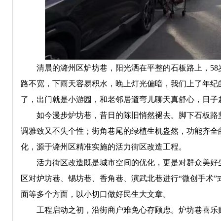
清晨的潞州区炉坊巷，阳光洒在平整的石板路上，58岁
路不宽，下雨天容易积水，晚上灯光偏暗，我们上了年纪
了，出门就是小游园，和老邻居遛弯儿聊天真舒心，日子
如今漫步炉坊巷，昔日的陈旧悄然褪去。脚下石板路坚
调雅致又不失个性；街角巷尾的绿植生机盎然，功能齐全
化，源于潞州区精准实施的活力街区改造工程。
活力街区改造既是城市空间的优化，更是对群众美好生
区对炉坊巷、锡坊巷、香角巷、演武北巷进行“微创手术
面等多个方面，以小切口做好民生大文章。
工程启动之初，沿街商户难免心存顾虑。炉坊巷喜乐购