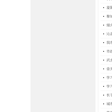
凝
黎
烟
沁
我
市
武
壶
学
学
长
城