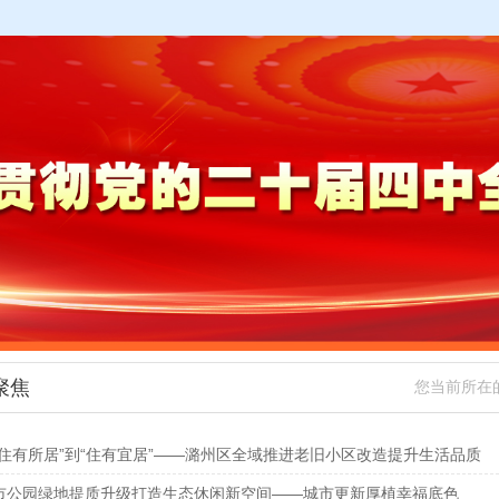
聚焦
您当前所在
“住有所居”到“住有宜居”——潞州区全域推进老旧小区改造提升生活品质
市公园绿地提质升级打造生态休闲新空间——城市更新厚植幸福底色