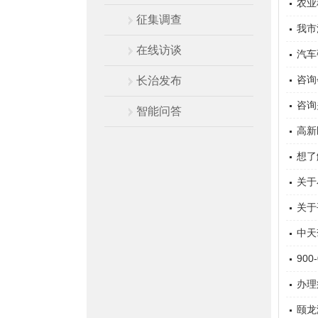
农业
征集调查
我市
在线访谈
汽车
咨询
长治发布
咨询
智能问答
高新
想了
关于
办
关于
中天
90
介质
办理
于《
颐龙