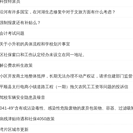
科技特派员
沿河有许多国宝，在河湖生态修复中对于文旅方面有什么考虑？
强制报废还有补贴么？
会计考试问题
关于小升初的具体流程和学校划片事宜
区社保窗口和工伤认定经办未设立在同一地址。
解公费农科生政策
小区开发商土地整体抵押，长期无法办理不动产权证，请求住建部门监督
平顺县太行电商小镇道路工程（一期）拖欠农民工工资等问题的投诉信
驾校车辆安全隐患及噪音
0-041-49“含有或沾染毒性、感染性危险废物的废弃包装物、容器、过滤吸
”属于危险废物，含有或沾染腐蚀性、易燃性危险废物的废弃包装物是否
病残津贴待遇和社保4050政策
国家危险废物名录》中的废物?
湾片区城市更新