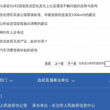
沁源县G241国道路况恶化及北上出县通道不畅问题的反映与咨询
优化辖区高速公路限速标准、非隧道路段提速至100km/h的建议
公积金还贷提取频次调整的建议
网约车人证考试
营业执照无房产证，如何办理？
汽车消费首购补贴的咨询
当前是1/89页
跳转到
首页
上一页
下一页
部门
政府直属事业单位
们
人民政府办公室
承办单位：长治市人民政府信息中心