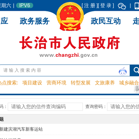
 星期六
|
IPV6
[ 注 册 ]
[ 登 录 ]
|
回应
政务服务
政民互动
热点搜索:
项目建设
营商环境
转型发展
文旅康养
城乡融合
码：
查询密码：
题
新建滨湖汽车新客运站