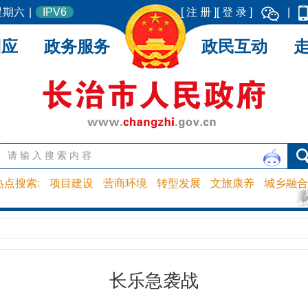
 星期六
|
IPV6
[ 注 册 ]
[ 登 录 ]
|
回应
政务服务
政民互动
热点搜索:
项目建设
营商环境
转型发展
文旅康养
城乡融合
长乐急袭战