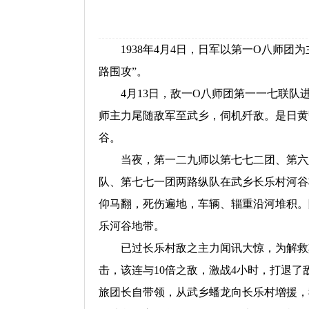
1938年4月4日，日军以第一O八师团
路围攻”。
4月13日，敌一O八师团第一一七联队进
师主力尾随敌军至武乡，伺机歼敌。是日黄
谷。
当夜，第一二九师以第七七二团、第六八
队、第七七一团两路纵队在武乡长乐村河谷
仰马翻，死伤遍地，车辆、辎重沿河堆积。
乐河谷地带。
已过长乐村敌之主力闻讯大惊，为解救其被
击，该连与10倍之敌，激战4小时，打退
旅团长自带领，从武乡蟠龙向长乐村增援，