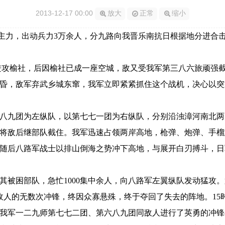
2013-12-17 00:00
放大
正常
缩小
为主力，出动兵力3万余人，分九路向我晋乐南抗日根据地分进合
攻榆社，后因榆社已成一座空城，敌又受我军第三八六旅顽强截
昏，敌军弃武乡城东窜，我军立即紧紧抓住这个战机，决心以突
九团为左纵队，以第七七一团为右纵队，分别沿浊漳河南北两
将敌后继部队截住。我军迅速占领两岸高地，枪弹、炮弹、手榴
随后八路军战士以排山倒海之势冲下高地，与展开白刃搏斗，日
困部队，急忙1000集中余人，向八路军左翼纵队发动猛攻。
了敌人的无数次冲锋，终因众寡悬殊，终于夺回了失去的阵地。15
我军一二九师第七七二团、第六八九团同敌人进行了英勇的冲锋