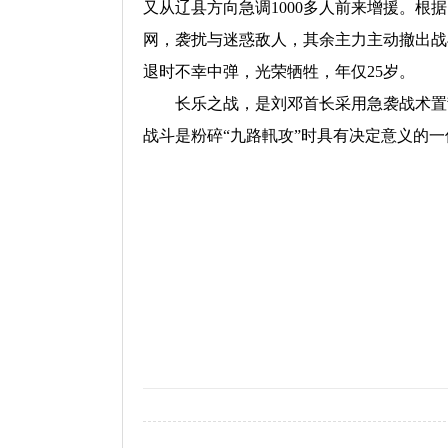
又从辽县方向急调1000多人前来增援。
网，袭扰与迷惑敌人，其余主力主动撤出战
退时不幸中弹，光荣牺牲，年仅25岁。
长乐之战，是刘邓首长采用急袭战术置敌
战斗是粉碎“九路軐攻”时具有决定意义的