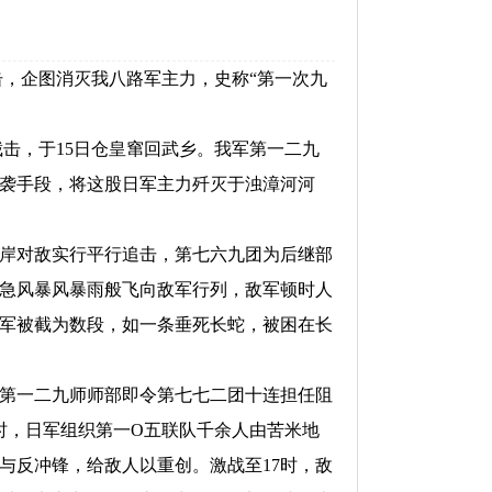
击，企图消灭我八路军主力，史称“第一次九
击，于15日仓皇窜回武乡。我军第一二九
袭手段，将这股日军主力歼灭于浊漳河河
岸对敌实行平行追击，第七六九团为后继部
急风暴风暴雨般飞向敌军行列，敌军顿时人
军被截为数段，如一条垂死长蛇，被困在长
第一二九师师部即令第七七二团十连担任阻
时，日军组织第一O五联队千余人由苦米地
与反冲锋，给敌人以重创。激战至17时，敌