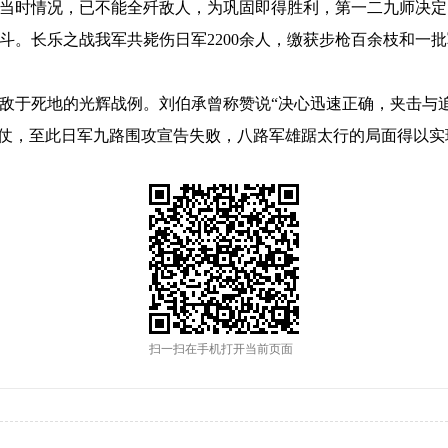
根据当时情况，已不能全歼敌人，为巩固即得胜利，第一二九师决
斗。长乐之战我军共毙伤日军2200余人，缴获步枪百余枝和一
于死地的光辉战例。刘伯承曾称赞说“决心迅速正确，夹击与追
一仗，至此日军九路围攻宣告失败，八路军雄踞太行的局面得以实
扫一扫在手机打开当前页面