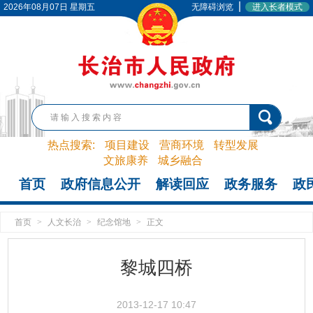
|
2026年08月07日 星期五
无障碍浏览
进入长者模式
热点搜索:
项目建设
营商环境
转型发展
文旅康养
城乡融合
首页
政府信息公开
解读回应
政务服务
政
首页
>
人文长治
>
纪念馆地
>
正文
黎城四桥
2013-12-17 10:47