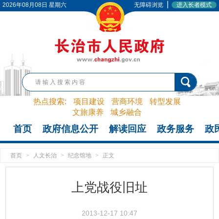
|
2026年08月08日 星期六
无障碍浏览
进入长者模式
热点搜索:
项目建设
营商环境
转型发展
文旅康养
城乡融合
首页
政府信息公开
解读回应
政务服务
政
首页
>
人文长治
>
纪念馆地
>
正文
上党战役旧址
2013-12-17 10:47