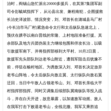
治时，阎锡山急忙派出20000多援兵，在其第7集团军副
司令彭毓斌指挥下， 从沁县出发、兼程南犯，企图援救
长治史泽波部。情况突变，刘、邓首长在潞城县马厂村
(今长治市马厂村)紧急命令太行和太岳纵队急速北上，
预伏在虒亭以南白晋线的常隆、上村地段准备打援。其
余部队及地方兵团伪装主力继续包围和佯攻长治，以吸
引敌援军南下。并将指挥部移到大平村。10月2日晨，
敌援军先头部队到达老爷山附近，遭我军阻击后犹豫不
前，停驻在榆村地区。为诱敌深入刘、邓首长决定放弃
老爷山阵地，令太岳纵队向敌左翼、太行纵队向敌右翼
迂回，当日中午敌人占领老爷山。刘、邓首长亲临大平
村指挥部指挥。同时又调集后续部队冀南纵队等投入战
斗，并在白天开进，故意暴露，以加速敌军动摇。敌人
在我军打击下败退老爷山，全线北撤。我军又乘胜追