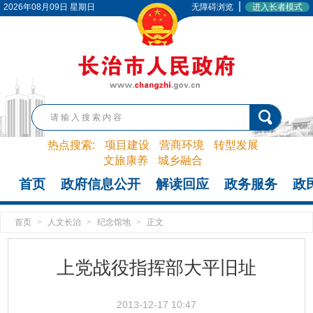
|
2026年08月09日 星期日
无障碍浏览
进入长者模式
热点搜索:
项目建设
营商环境
转型发展
文旅康养
城乡融合
首页
政府信息公开
解读回应
政务服务
政
首页
>
人文长治
>
纪念馆地
>
正文
上党战役指挥部大平旧址
2013-12-17 10:47