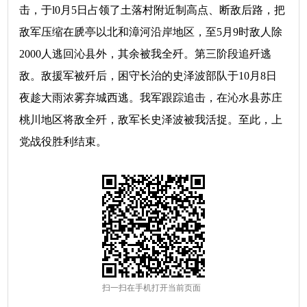
击，于l0月5日占领了土落村附近制高点、断敌后路，把
敌军压缩在虒亭以北和漳河沿岸地区，至5月9时敌人除
2000人逃回沁县外，其余被我全歼。第三阶段追歼逃
敌。敌援军被歼后，困守长治的史泽波部队于10月8日
夜趁大雨浓雾弃城西逃。我军跟踪追击，在沁水县苏庄
桃川地区将敌全歼，敌军长史泽波被我活捉。至此，上
党战役胜利结束。
扫一扫在手机打开当前页面