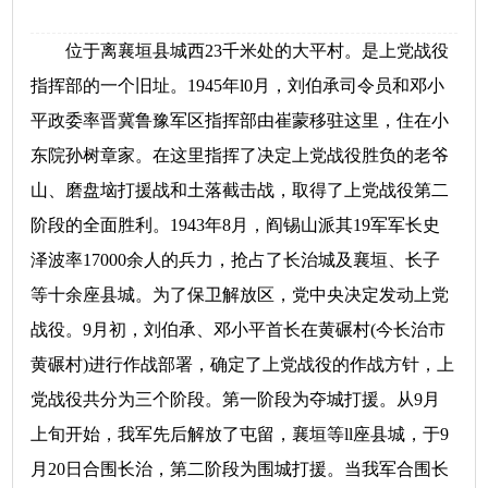
位于离襄垣县城西23千米处的大平村。是上党战役
指挥部的一个旧址。1945年l0月，刘伯承司令员和邓小
平政委率晋冀鲁豫军区指挥部由崔蒙移驻这里，住在小
东院孙树章家。在这里指挥了决定上党战役胜负的老爷
山、磨盘垴打援战和土落截击战，取得了上党战役第二
阶段的全面胜利。1943年8月，阎锡山派其19军军长史
泽波率17000余人的兵力，抢占了长治城及襄垣、长子
等十余座县城。为了保卫解放区，党中央决定发动上党
战役。9月初，刘伯承、邓小平首长在黄碾村(今长治市
黄碾村)进行作战部署，确定了上党战役的作战方针，上
党战役共分为三个阶段。第一阶段为夺城打援。从9月
上旬开始，我军先后解放了屯留，襄垣等ll座县城，于9
月20日合围长治，第二阶段为围城打援。当我军合围长