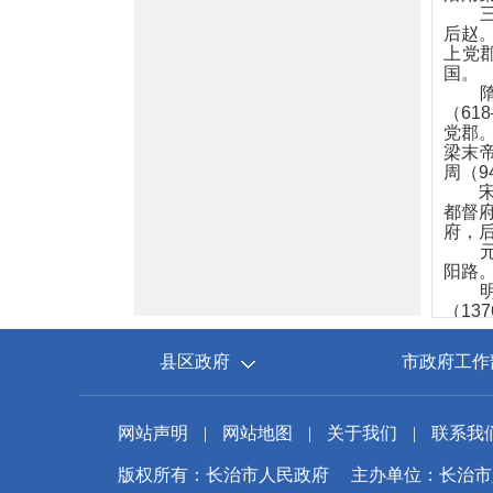
三国
后赵
上党
国。
隋开
（61
党郡
梁末帝
周（9
宋代
都督府
府，后
元代
阳路
明洪
（13
清代
中华
县区政府
市政府工作
治市置
（19
抗日
19
网站声明
|
网站地图
|
关于我们
|
联系我
级市，
级市，
版权所有：长治市人民政府
主办单位：长治市
市。1