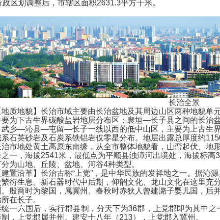
行政区划调整后，市辖区面积2631.3平方千米。
长治全景
质地貌】长治市域主要由长治盆地及其周边山区两种地貌单元
主要为下古生界碳酸盐岩地层分布区；襄垣—长子县之间的长治
；武乡—沁县—屯留—长子一线以西的低中山区，主要为上古生
城系石英砂岩及石炭系铁铝岩仅零星分布。地层出露总厚度约115
市地处黄土高原东南缘，从全市整体地貌看，山峦起伏、地形
之一，海拔2541米，最低点为平顺县浊漳河出境处，海拔标高3
可分为山地、丘陵、盆地、河谷4种类型。
置沿革】长治古称“上党”，是中华民族的发祥地之一。据沁源
类繁衍生息。新石器时代中后期，仰韶文化、龙山文化在这里充
州。殷商时为黎国，属冀州。春秋时赤狄人曾建潞子婴儿国，后
治所在长子。
一六国后，实行郡县制，分天下为36郡，上党郡即为其中之
秦制，上党郡属并州。建安十八年（213），上党郡入冀州。