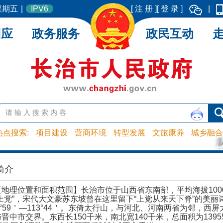
 星期五
|
IPV6
[ 注 册 ]
[ 登 录 ]
|
回应
政务服务
政民互动
热点搜索:
项目建设
营商环境
转型发展
文旅康养
城乡融合
简介
【地理位置和面积范围】
长治市位于山西省东南部，平均海拔100
上党”，宋代大文豪苏东坡曾在这里留下“上党从来天下脊”的美丽诗篇
1°59＇—113°44＇。东倚太行山，与河北、河南两省为邻，
晋中市交界。东西长150千米，南北宽140千米，总面积为13955