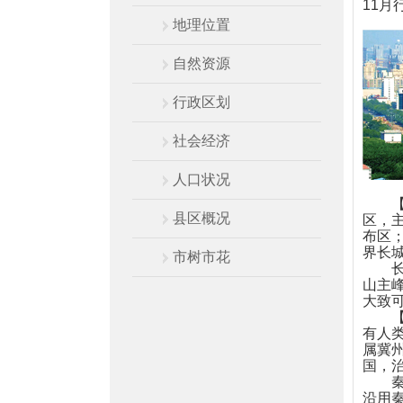
11月
地理位置
自然资源
行政区划
社会经济
人口状况
【地
县区概况
区，
布区
界长
市树市花
长治
山主峰
大致
【建
有人
属冀
国，
秦统
沿用