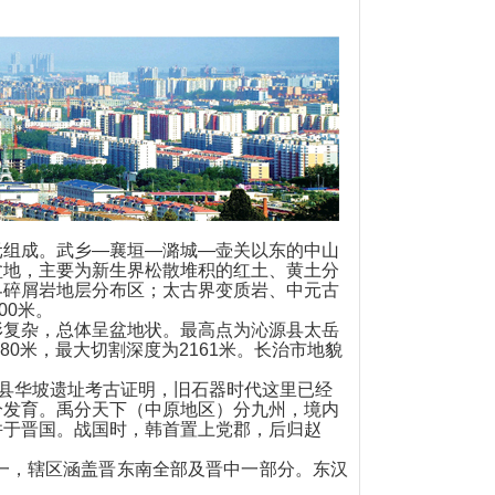
组成。武乡—襄垣—潞城—壶关以东的中山
盆地，主要为新生界松散堆积的红土、黄土分
界碎屑岩地层分布区；太古界变质岩、中元古
00米。
复杂，总体呈盆地状。最高点为沁源县太岳
80米，最大切割深度为2161米。长治市地貌
县华坡遗址考古证明，旧石器时代这里已经
分发育。禹分天下（中原地区）分九州，境内
并于晋国。战国时，韩首置上党郡，后归赵
一，辖区涵盖晋东南全部及晋中一部分。东汉