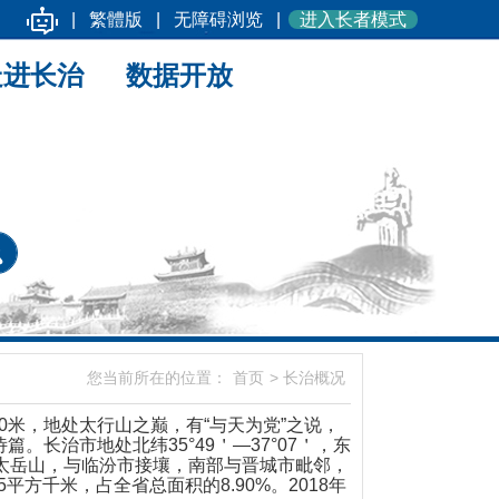
|
繁體版
|
无障碍浏览
|
进入长者模式
走进长治
数据开放
您当前所在的位置：
首页
>
长治概况
0米，地处太行山之巅，有“与天为党”之说，
。长治市地处北纬35°49＇—37°07＇，东
西屏太岳山，与临汾市接壤，南部与晋城市毗邻，
平方千米，占全省总面积的8.90%。2018年