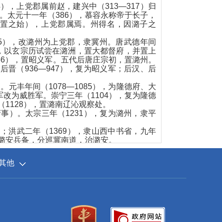
，上党郡属前赵，建兴中（313—317）归
。太元十一年（386），慕容永称帝于长子，
建置之始），上党郡属焉。州得名，因潞子之
5），改潞州为上党郡，隶冀州。唐武德年间
9），以玄宗历试尝在潞洲，置大都督府，并置上
66），置昭义军。五代后唐庄宗初，置潞州。
后晋（936—947），复为昭义军；后汉、后
丰年间（1078—1085），为隆德府、大
军改为威胜军。崇宁三年（1104），复为隆德
（1128），置潞南辽沁观察处。
事）。太宗三年（1231），复为潞州，隶平
洪武二年（1369），隶山西中书省，九年
设潞安兵备，分巡冀南道，治潞安。
安府所领各县均属冀宁道。同年4月，于今长
其他
国13年（1924），撤销营务处。民国19年
山西省政府（阎锡山政权）置第三、第五专区。
据地。
太行四专区。1946年6月，长治市升格为地
1952年3月，工矿区复为长治市，并恢复为地
1958年，长治专区改为晋东南专区，代管长治
省直辖，设城、郊两区。1983年9月，长治市