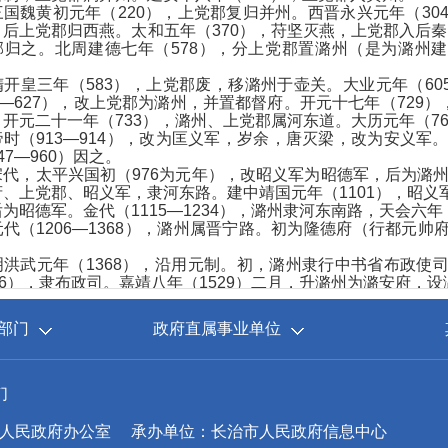
魏黄初元年（220），上党郡复归并州。西晋永兴元年（304）
。后上党郡归西燕。太和五年（370），苻坚灭燕，上党郡入后秦
郡归之。北周建德七年（578），分上党郡置潞州（是为潞州
皇三年（583），上党郡废，移潞州于壶关。大业元年（60
8—627），改上党郡为潞州，并置都督府。开元十七年（72
。开元二十一年（733），潞州、上党郡属河东道。大历元年（7
时（913—914），改为匡义军，岁余，唐灭梁，改为安义军。
47—960）因之。
，太平兴国初（976为元年），改昭义军为昭德军，后为潞州。元
、上党郡、昭义军，隶河东路。建中靖国元年（1101），昭义
为昭德军。金代（1115—1234），潞州隶河东南路，天会六年
（1206—1368），潞州属晋宁路。初为隆德府（行都元帅府
。
武元年（1368），沿用元制。初，潞州隶行中书省布政使司；
76），隶布政司。嘉靖八年（1529）二月，升潞州为潞安府，
，沿用明制，潞安府治今长治城。
民国元年（1912），实行省、道、县3级制，废潞安府，原潞
部门
政府直属事业单位
潞泽辽沁镇守使署；民国5年（1916）改为潞泽辽沁营务处。民
30），撤销冀宁道，各县直隶山西省。民国26年（1937），
战争时期，中国共产党以太行、太岳山为依托，建立抗日根
45年10月8日，长治解放。当月中旬，长治市（县级）建立，隶
们
直隶太行区。1950年3月，长治市改为长治工矿区（县级）。
由长治专区代管。1953年7月1日，长治市改由山西省直辖。
人民政府办公室
承办单位：长治市人民政府信息中心
971年，晋东南专区改为晋东南地区。1975年，长治市复由山西