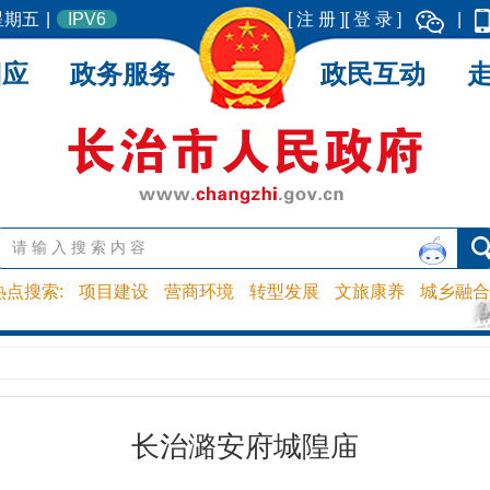
 星期五
|
IPV6
[ 注 册 ]
[ 登 录 ]
|
回应
政务服务
政民互动
热点搜索:
项目建设
营商环境
转型发展
文旅康养
城乡融合
长治潞安府城隍庙