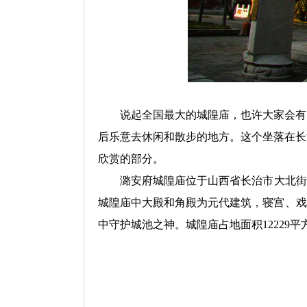
说起全国最大的城隍庙，也许大家会有
后乐意去休闲和散步的地方。这个坐落在长
欣赏的部分。
潞安府城隍庙位于山西省长治市大北街庙道巷
城隍庙中大殿和角殿为元代建筑，寝宫、戏
中守护城池之神。城隍庙占地面积12229平方