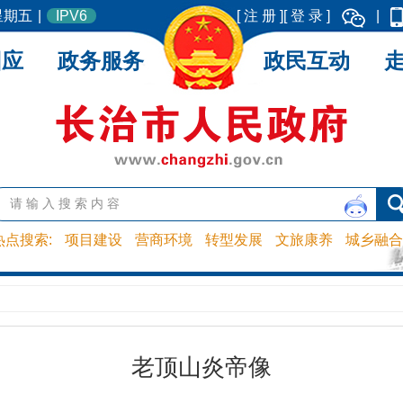
 星期五
|
IPV6
[ 注 册 ]
[ 登 录 ]
|
回应
政务服务
政民互动
热点搜索:
项目建设
营商环境
转型发展
文旅康养
城乡融合
老顶山炎帝像