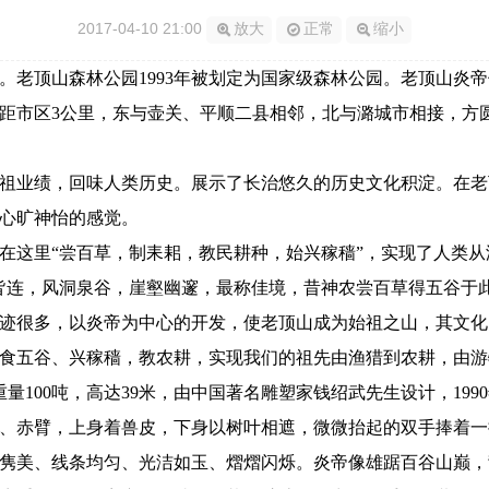
2017-04-10 21:00
放大
正常
缩小
顶山森林公园1993年被划定为国家级森林公园。老顶山炎帝
距市区3公里，东与壶关、平顺二县相邻，北与潞城市相接，方圆
业绩，回味人类历史。展示了长治悠久的历史文化积淀。在老
心旷神怡的感觉。
这里“尝百草，制耒耜，教民耕种，始兴稼穑”，实现了人类从
皆连，风洞泉谷，崖壑幽邃，最称佳境，昔神农尝百草得五谷于
很多，以炎帝为中心的开发，使老顶山成为始祖之山，其文化
食五谷、兴稼穑，教农耕，实现我们的祖先由渔猎到农耕，由游
量100吨，高达39米，由中国著名雕塑家钱绍武先生设计，1990
赤臂，上身着兽皮，下身以树叶相遮，微微抬起的双手捧着一
隽美、线条均匀、光洁如玉、熠熠闪烁。炎帝像雄踞百谷山巅，