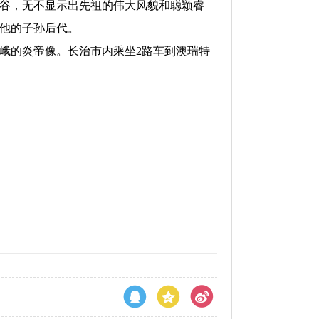
谷，无不显示出先祖的伟大风貌和聪颖睿
着他的子孙后代。
峨的炎帝像。长治市内乘坐2路车到澳瑞特