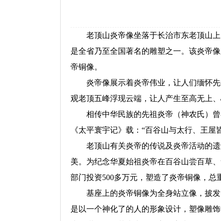
老顶山炎帝像坐落于长治市东老顶山上。老
是全省乃至全国著名的雕塑之一。该炎帝像
帝铜像。
炎帝像展示着炎帝伟业，让人们缅怀先祖
观老顶五峰浮现云端，让人产生至高无上、
相传中华民族的先祖炎帝（神农氏）曾在
《太平寰宇记》载：“百谷山与太行、王屋
老顶山有关炎帝的传说及炎帝活动的遗迹
美。为纪念华夏始祖炎帝在百谷山尝百草、
部门投资500多万元，塑造了炎帝铜像，总重
基座上的炎帝铜像为全身站立像，披发、
是以一个神化了的人的形象设计，塑像雕饰