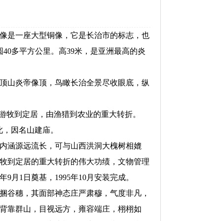
像是一座大型铜像，它是长治市的标志，也
40多平方公里。高39米，是亚洲最高的炎
顶山炎帝像顶，鸟瞰长治全景尽收眼底，纵
游牧到定居，由渔猎到农业的重大转折。
此，因名山建庙。
内涵源远流长，可与山西洪洞大槐树相媲
牧到定居的重大转折的伟大功绩，文物管理
年9月1日奠基，1995年10月安装完成。
捆谷穗，其面部神态庄严肃穆，气度非凡，
背靠群山，目视远方，雍容端庄，栩栩如