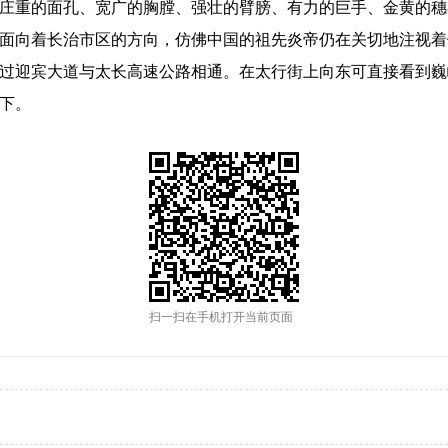
庄重的面孔、宽广的胸膛、强壮的臂膀、有力的巨手、金黄的穗
像面向着长治市区的方向，仿佛中国的祖先炎帝仍在关切地注视
迎宾大道与太长高速公路相通。在太行街上向东可直接看到巍
脚下。
扫一扫在手机打开当前页面