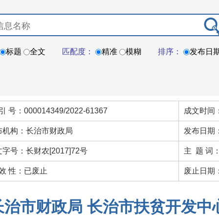
标题
全文
匹配度：
精准
模糊
排序：
发布日
引 号：000014349/2022-61367
成文时间：
布机构：长治市财政局
发布日期：
字号：长财农[2017]72号
主 题 词
 效 性：已废止
废止日期：
长治市财政局 长治市扶贫开发中