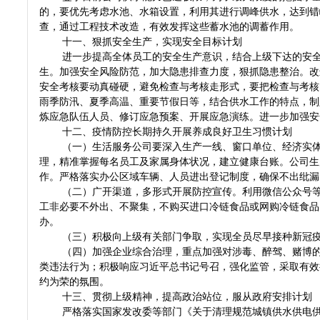
的，要优先考虑水池、水箱设置，利用其进行调峰供水，达到错
查，通过工程技术改造，有效发挥这些蓄水池的调蓄作用。
十一、狠抓安全生产，实现安全目标计划
进一步提高全体员工的安全生产意识，结合上级下达的安
生。加强安全风险防范，加大隐患排查力度，狠抓隐患整治。改
安全考核要动真碰硬，避免检查与考核走形式，要把检查与考核
雨季防汛、夏季高温、重要节假日等，结合供水工作的特点，制
炼应急队伍人员、修订应急预案、开展应急演练。进一步加强安
十二、疫情防控长期持久开展养成良好卫生习惯计划
（一）生活服务公司要深入生产一线、窗口单位、经济实
理，精准掌握每名员工及家属身体状况，建立健康台账。公司生
作。严格落实办公区域车辆、人员进出登记制度，确保不出纰漏
（二）广开渠道，多形式开展防控宣传。利用微信公众号
工非必要不外出、不聚集，不购买进口冷链食品或网购冷链食品
办。
（三）积极向上级有关部门争取，实现全员尽早接种新冠
（四）加强企业综合治理，重点加强对涉毒、醉驾、赌博
类违法行为；积极响应习近平总书记号召，强化监管，采取有效
约为荣的氛围。
十三、贯彻上级精神，提高政治站位，服从政府安排计划
严格落实国家发改委等部门《关于清理规范城镇供水供电