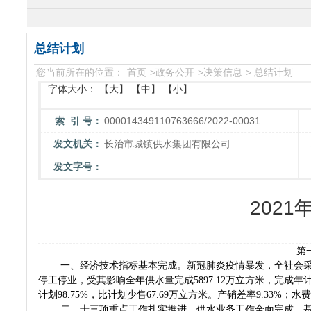
总结计划
您当前所在的位置：
首页
>
政务公开
>
决策信息
>
总结计划
字体大小：
【大】
【中】
【小】
索 引 号：
000014349110763666/2022-00031
发文机关：
长治市城镇供水集团有限公司
发文字号：
202
第
一、经济技术指标基本完成。新冠肺炎疫情暴发，全社会
停工停业，受其影响全年供水量完成5897.12万立方米，完成年计划
计划98.75%，比计划少售67.69万立方米。产销差率9.33%；水费
二、十三项重点工作扎实推进，供水业务工作全面完成。