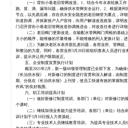
（一）背街小巷老旧管网改造。1、结合今年水表轮换工作
跑、冒、滴、漏等问题，确保供水管网安全运行。2、根据潞州
节点，以先易后难，存在供水安全隐患的老旧钢管为重点，详细
街道协调，并挨家挨户入户宣传，向用户解读改造政策，讲明改
门召开背街小巷老旧管网改造协调推进会，对改造任务进行详细
（二）老旧阀门更新改造。在输配水管网阀门周检的基础
大小的顺序，能维修的尽量维修，不能维修的列入更换计划，进
（三）为解决老区水表井脏乱差问题，各营业所、管网处
和整治的力度。同时，各营业所3月20日前组织查表人员进行
训，提示并让用户限期改正。
五、企业制度宣贯执行计划
截至2021年2月，新一版60项管理制度已全部下发，为
《长治供水报》，对新修订的制度进行宣贯和深入解读，由制度
期、分批在《长治供水报》上刊登，使员工快速有效的掌握制度
作风”的良好氛围。
六、职工培训提高计划
（一）做好新修订制度培训。各部门（单位）对新修订的规
个课时。
（二）继续加强业务能力提升培训。各部门（单位）结合
训计划于3月10日报人力资源处。
（三）专业技术人员继续教育培训。 为提高专业技术人员