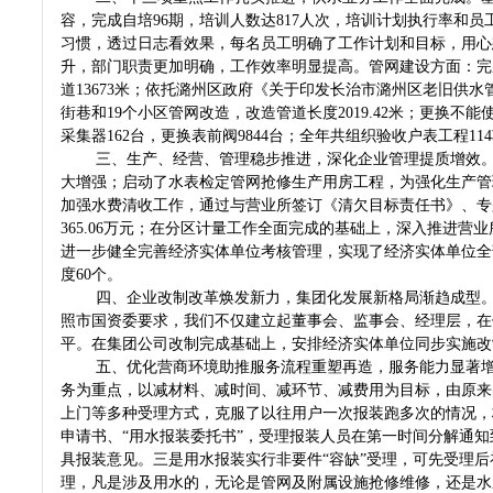
容，完成自培96期，培训人数达817人次，培训计划执行率和
习惯，透过日志看效果，每名员工明确了工作计划和目标，用心
升，部门职责更加明确，工作效率明显提高。管网建设方面：完
道13673米；依托潞州区政府《关于印发长治市潞州区老旧供
街巷和19个小区管网改造，改造管道长度2019.42米；更换不能
采集器162台，更换表前阀9844台；全年共组织验收户表工程114项
三、生产、经营、管理稳步推进，深化企业管理提质增效
大增强；启动了水表检定管网抢修生产用房工程，为强化生产管
加强水费清收工作，通过与营业所签订《清欠目标责任书》、专
365.06万元；在分区计量工作全面完成的基础上，深入推进
进一步健全完善经济实体单位考核管理，实现了经济实体单位全
度60个。
四、企业改制改革焕发新力，集团化发展新格局渐趋成型。2
照市国资委要求，我们不仅建立起董事会、监事会、经理层，在
平。在集团公司改制完成基础上，安排经济实体单位同步实施改
五、优化营商环境助推服务流程重塑再造，服务能力显著
务为重点，以减材料、减时间、减环节、减费用为目标，由原来
上门等多种受理方式，克服了以往用户一次报装跑多次的情况，
申请书、“用水报装委托书”，受理报装人员在第一时间分解通
具报装意见。三是用水报装实行非要件“容缺”受理，可先受理后补
理，凡是涉及用水的，无论是管网及附属设施抢修维修，还是水