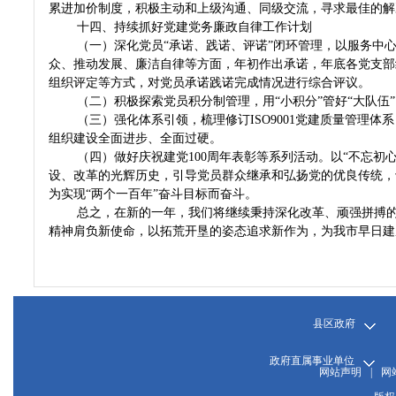
累进加价制度，积极主动和上级沟通、同级交流，寻求最佳的解
十四、持续抓好党建党务廉政自律工作计划
（一）深化党员“承诺、践诺、评诺”闭环管理，以服务中
众、推动发展、廉洁自律等方面，年初作出承诺，年底各党支部
组织评定等方式，对党员承诺践诺完成情况进行综合评议。
（二）积极探索党员积分制管理，用“小积分”管好“大队伍
（三）强化体系引领，梳理修订ISO9001党建质量管理体
组织建设全面进步、全面过硬。
（四）做好庆祝建党100周年表彰等系列活动。以“不忘初
设、改革的光辉历史，引导党员群众继承和弘扬党的优良传统，
为实现“两个一百年”
奋斗
目标而奋斗。
总之，在新的一年，我们将继续秉持深化改革、顽强拼搏
精神肩负新使命，以拓荒开垦的姿态追求新作为，为我市早日建
县区政府
政府直属事业单位
网站声明
|
网