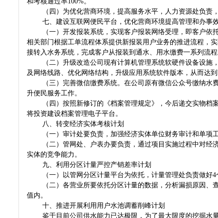
和考核通过率100%。
（四）为优化营商环境，提高服务水平，人力资源处负责
七、建设互联网便民平台，优化营商环境提高管理和办事
（一）开发报装系统，实现客户报装网络受理，即客户依
相关部门根据工单流程体系提供新报装用户业务的推进流程，实
接转入水务系统，完成客户从报装到通水、用水缴费一系列流程
（二）升级改造公司现有计算机管理系统软硬件设备设施
及网络线路、优化网络结构，升级应用系统软件版本，从而达到
（三）完善微信缴费系统。在公司原有微信公众号缴纳水费
升便民服务工作。
（四）按照新修订的《档案管理规定》，今后递交实物档
将投资建设档案管理电子平台。
八、转变经济实体考核计划
（一）审计处要负责，加强经济实体单位财务审计和单项
（二）管网处、户表办要负责，通过项目实施过程中对经
实体的竞争能力。
九、利用分区计量严控产销差率计划
（一）以管网分区计量平台为依托，计量管理处负责做好4
（二）各营业所要依托分区计量的数据，分析漏损原因、
值内。
十、推进开展利用用户水池调蓄削峰计划
鉴于目前公司供水能力已达极限，为了最大限度的挖掘水