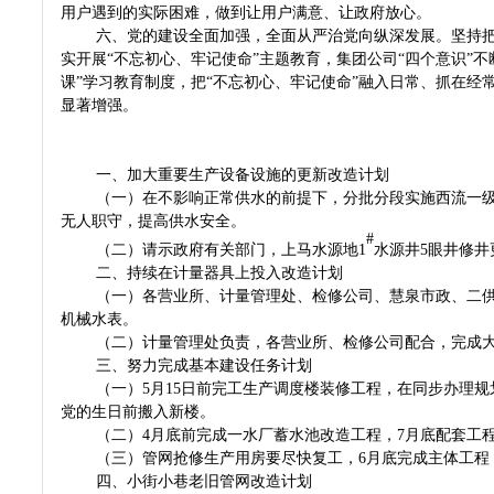
用户遇到的实际困难，做到让用户满意、让政府放心。
六、党的建设全面加强，全面从严治党向纵深发展。坚持
实开展“不忘初心、牢记使命”主题教育，集团公司“四个意识”不
课”学习教育制度，把“不忘初心、牢记使命”融入日常、抓在
显著增强。
一、加大重要生产设备设施的更新改造计划
（一）在不影响正常供水的前提下，分批分段实施西流一级
无人职守，提高供水安全。
#
（二）请示政府有关部门，上马水源地1
水源井5眼井修
二、持续在计量器具上投入改造计划
（一）各营业所、计量管理处、检修公司、慧泉市政、二供中心
机械水表。
（二）计量管理处负责，各营业所、检修公司配合，完成大
三、努力完成基本建设任务计划
（一）5月15日前完工生产调度楼装修工程，在同步办理
党的生日前搬入新楼。
（二）4月底前完成一水厂蓄水池改造工程，7月底配套工
（三）管网抢修生产用房要尽快复工，6月底完成主体工程
四、小街小巷老旧管网改造计划