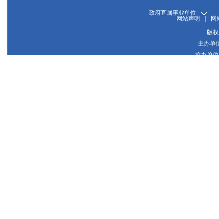
政府直属事业单位
网站声明
|
网
版权
主办单
承办单位
晋
网站
晋公网
推荐使用1024*768或