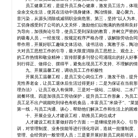
员工健康工程，是提升员工身心健康，激发员工活力，体现企
业余文化生活，使其在活动中强身健体、陶冶情操、凝心聚力。
音污染，从源头消除或减弱职业病危害。第三，坚持“以人为本
工切身感受到了公司的人文关怀，激励他们以饱满的热情和良好
为导向，加强舆论引导，使员工受到深刻的教育，并树立严密的
的吸毒人员，一经发现，按规定程序严格办理，该解除劳动合同
带作用，开展好职工趣味文体活动、读书活动，寓教于乐，陶冶
大对员工思想工作的引导，最大限度消除员工思想上、观念上、
的工作热情和敬业精神；宣传部要多刊登公司涌现出的好人好事
到行得正、做得公、摆得平，避免出现员工不支持、不理解的
九、开展温馨工程，调动员工工作积极性
开展员工温馨工程，是员工安心岗位工作，激发干劲，提升员
充性养老金，让员工退休后生活过得更好；二是为保证在当前形
理办法》，让员工收入有保障。三是对一级站、二级站、二水厂
就餐环境。四是加强员工劳动保护，提升员工工作形象，为员工
员工足不出户就能吃到绿色有机食品，丰富员工“米袋子”、“菜
第一线，与员工沟通、谈心，帮助他们解决工作和生活上的困
十、开展企业人才建设工程，助推员工岗位成才
人才建设工程主要做好四个方面：一是继续坚持关心、引导员
训，对管理制度、业务技能等进行强化培训，造就一批懂制度、
管理、会经营的一般管理人员；三是要开展好新员工岗前培训，