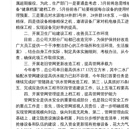
属超期服役。为此，生产部门一是要通盘考虑，3月前将急需维
备“健康档案”建档工作，5月份前各厂站要根据每台设备的使
理预案。三是重点对水源地1#井群5号井、2#井群1#水泵，一级
精保。四是借设备精修精保之机，邀请设备厂家对机电修员工进
精保工程，实现设备完好率的提高。
二、开展卫生厂站建设工程，改善员工工作环境
目前，总公司大部分厂站都已改造完毕，为保护保持好改造成
广大员工提供一个干净整洁舒心的工作场所和生活环境。生活服
案》，结合自身工作实际，制定具体实施细则、考核办法。从今
查，确保此项工作取得实效。
三、开展老旧管网更新改造工程，提高管网承载力
今年春节，总公司单日最高供水17.13万立方米，其中二水
输配水管网建设提高供水能力已刻不容缓。今年我们首要任务是
继续完成好“管随路走”供水管网改造工程。第三，认真抓好35
五、完成应急供水工程市区段管道建设工作。以上五项工程要
四、开展管网管理提质上档工程，提高管网管护能力
管网安全是供水安全的重要组成部分，也是我公司安全工作一
的重点工作是：首先，强化管网巡视人员责任，进一步明确巡视
实现管网巡视横向到边、纵向到底无死角。第二，管网管理由应
基础上，建立隐患设施设备档案，列出分步维护改造清单，对阀
抢修设备和队伍的建设，投入资金更新现有抢修设备，花大力气