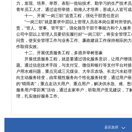
力，发现、培养、举荐、表彰一批钻技术、勤学习的生产技术员
青年员工人才。通过这些举措，助推人才培养，形成人人皆可
十一、开展“一岗三职”追责工程，强化干部责任意识
“一岗三职”就是要求中层以上管理人员在本岗位要对所管的具
责，“管人、管事、管平安”，强化领导干部干事能力和个人修
公司中层以上管理人员要切实履行好“一岗三职”，将安全管理
问责，使安全管理工作与业务工作、廉政建设工作保持相应的力
作取得实效。
十二、开展优质服务工程，多措并举树形象
开展优质服务工程，就是要通过强化服务意识，让用户增强对
题。通过信息技术手段，与支付宝、微信和银行等支付平台对接
户用水难问题，重点完成三元煤业、大辛庄农场、长北污水处理
向主动服务转变，由常规性服务向个性化服务转变，通过用户座
的“晴雨表”；重点走访大用户、重点用户，解决供水急、难、愁
服务用户零距离”活动，通过走家串户，听取用户意见建议，了
理，扎实做好服务工作。
县区政府