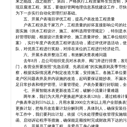
来之能战，战之能胜”。第四，严格执行工程质量终生负责制，
现豆腐渣工程。第五，要做好管网地理信息系统建设工作，尽快
为下一步实行自动化管理打好基础。
五、开展户表项目评优工程，提高户表改造工程质量
户表工程涉及千家万户，工程质量的好坏直接影响公司的社会
面实施《供水工程设计、施工、材料选用管理规定》，特别是水
好管理职能，根据设计质量评价、施工质量评价、施工单位组织
案》，实行年度户表优质工程评选活动，通过评优评选活动，使
队，对优质工程进行奖励，对排在末位的工程进行经济处罚。
六、开展水表井整治工程，有效解决查表难问题
去年8月，总公司组织党员对水表井、阀门井进行排查，发现
门，各营业所要按照“先急后缓、先易后难”的实施原则及季节
察，根据实际情况逐户制定改造方案，安排施工。各施工单位要
老户区问题表井及井内设施的改造，起码要保证能抄表、不漏水
足日常抄表和维护管理。计量管理处、户表办要履行好职能，
七、开展智能水表更新改造工程，破解小流量计量难题
两年来，我们为大用户更换超声波水表128台，通过精准计量降
户换表率达到55%以上，月用水量2000立方米以上用户全部换
更换计划，把每月改造量计划分解到周，具体到人，确保安装任
年工作中，我们要列出计划，依据《污水处理费征收管理实施细
函、启动诉讼程序等措施，确保能足额按时完成财政局下达的
八、开展员工健康工程，关爱员工身心健康