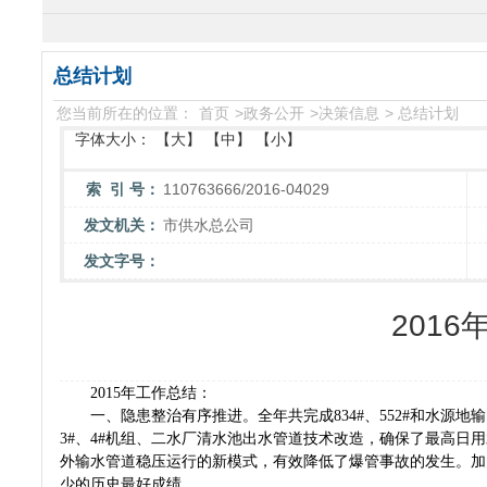
总结计划
您当前所在的位置：
首页
>
政务公开
>
决策信息
>
总结计划
字体大小：
【大】
【中】
【小】
索 引 号：
110763666/2016-04029
发文机关：
市供水总公司
发文字号：
201
2015年工作总结：
一、隐患整治有序推进。全年共完成834#、552#和水源地
3#、4#机组、二水厂清水池出水管道技术改造，确保了最高
外输水管道稳压运行的新模式，有效降低了爆管事故的发生。加
少的历史最好成绩。