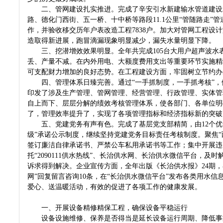
二、管网建设扎实推进。完成了辛安引水新建输水管道建设工
路、德化门西街、五一桥、十中桥等路段11.1公里“管随路走”管
作，并验收移交历年户表改造工程7838户。加大对管网工程
造取得新进展，跑冒滴漏现象明显减少，漏失水量明显下降。
三、挖潜增效效果明显。全年共完成105台大用户超声波水表
丢、产量不减。在内外用电、大额度费用支出等重要环节实施精
可支配财力增加的良好态势。在工程建设方面，牢固树立节约
四、管理体系日臻完善。通过“一手抓制度，一手抓考核”，
印发了涉及生产管理、管网管理、经营管理、行政管理、实体管
自上而下、层层分解的绩效考核管理体系，使各部门、各单位明
了，管理效率提升了，实现了各项管理指标和经济指标新的突
五、党建党务有声有色。完成了基层党支部精简，由12个优化
级”承诺公示制度，继续坚持党建党务目标责任考核制度。聚焦“
签订廉洁自律承诺书、严禁公车私用承诺书等工作；集中开展违反
托“2090111供水热线”、长治供水网、长治供水微信平台，
诉求得到解决。企业宣传方面，全年出版《长治供水报》24期，在
网”回复留言咨询10条，在“长治供水微信平台”发布各类用水
爱心、送温暖活动，有效的促进了各项工作的健康发展。
20
一、开展设备精修精保工程，确保设备平稳运行
设备设施维修、保养是否得当是延长设备运行周期、降低事故