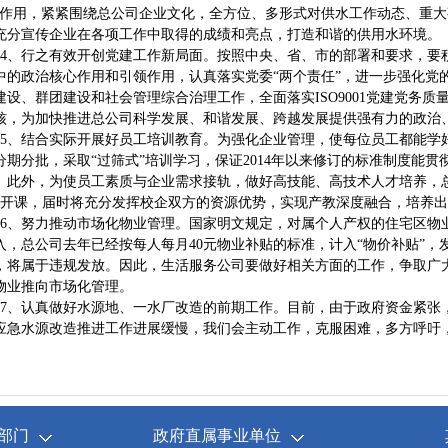
的作用，紧紧围绕总公司企业文化，全方位、多形式对供水工作动态、重
充分宣传企业在各项工作中取得的成绩和亮点，打造和谐的供用水环境。
、行之有效开创党建工作新局面。按照中央、省、市的部署和要求，要
中的政治核心作用和引领作用，认真落实党委“两个责任”，进一步强化党
建设、群团建设和社会管理综合治理工作，全面落实ISO9001党建党务
核，为加快推进总公司科学发展、和谐发展、跨越发展提供强有力的政治
、结合实际开展好员工培训教育。为强化企业管理，使每位员工都能学
分期分批，采取“过筛式”培训学习，保证2014年以来修订的标准制度能
。此外，为使员工素质与企业需求接轨，做好高技能、高技术人才培养，
底开课，届时将充分发挥校企双方的资源优势，实现产教深度融合，培养
、努力推动市场化物业管理。国家明文规定，对属个人产权的住宅区物
入，总公司去年已经按每人每月40元物业补贴的标准，计入“物价补贴”
，将属于违规发放。因此，生活服务公司要做好相关方面的工作，争取广
物业推向市场化管理。
、认真做好水源地、一水厂改造的前期工作。目前，由于政府资金紧张
应急水源改造推进工作进展缓慢，我们会主动工作，克服困难，多方呼吁
部门
政府直属事业单位