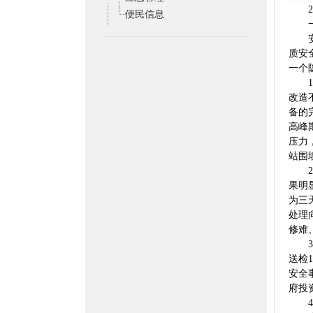
20
便民信息
一、
安全
质安
一个
1、
改造
备的
高峰
压力
站围
2、
果明
为三
处理
修难
3、
送检
安全
府投
4、