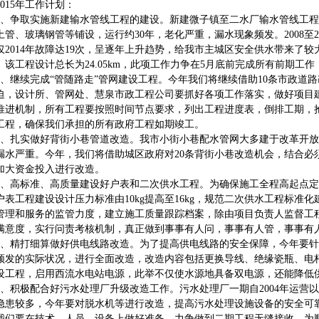
15年工作计划：
争取实施新建输水管线工程的建设。新建微子镇至二水厂输水管线工程
土管、玻璃钢管等铺设，运行约30年，老化严重，漏水现象频发。2008至2
仅2014年故障达19次，呈逐年上升趋势，给我市主城区安全供水带来了
。该工程设计总长为24.05km，此项工作力争在5月底前完成所有前期工
继续完成“管随路走”管网建设工程。今年我们将继续借助10条市政道
迫，设计所、管网处、慧泉市政工程公司要抓好各项工作落实，做好项目
推进机制，所有工程要按照时间节点要求，列出工程进度表，倒排工期，
工程，确保我们承担的所有政府工程如期竣工。
扎实做好背街小巷管道改造。我市小街小巷配水管网大多建于改革开放
漏水严重。今年，我们将借助城区政府对20条背街小巷改造机会，结合必
加大资金投入进行改造。
高标准、高质量建设好户表和二次供水工程。为确保施工全程高起点定
户表工程建设设计压力标准由10kg提高至16kg，规范二次供水工程标
管理和服务的监管力度，建立施工质量跟踪档案，除由项目负责人监督工
满意度，实行问责考核机制，真正做到事事有人问，事事有人管，事事有
精打细算做好供电线路改造。为了提高供电线路的安全保障，今年要针对83
频发的实际状况，进行全面改造，改造内容包括更换导线、绝缘瓷瓶、电
设工程，启用西流水电站电源，此举不仅使水源地具备双电源，还能降低
积极配合好污水处理厂升级改造工作。污水处理厂一期自2004年运营
隐患较多，今年要对脱水机等进行改造，提高污水处理设施设备的安全可
我们要在技术、人员、设备上做好准备，力争做到二期工程无缝接收，为