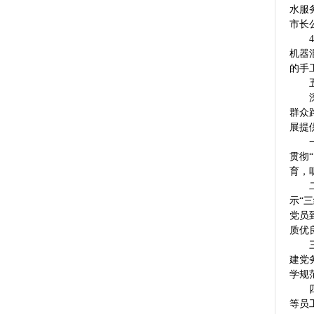
水服
市长
4、
机器
的手
五、
深入
群众
展提
一是
贯彻
育，
二是
示“
党员
质优
三是
建党
学规
四是
等员