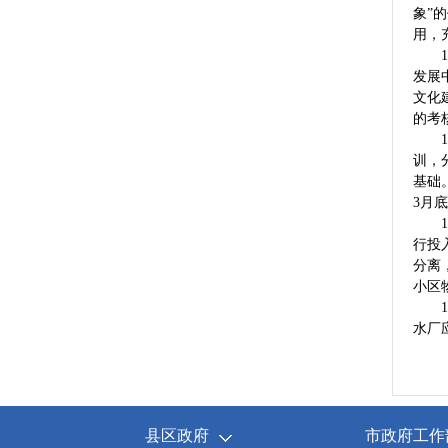
象”
用，
14
发展
文化
的考
15
训，
基础
3月
16
行投
分离
小区
17
水厂
县区政府
市政府工作