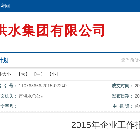
府网
供水集团有限公司
计划
您当前所
体大小：
【大】
【中】
【小】
索 引 号：
110763666/2015-02240
成文时间：
2
发文机关：
市供水总公司
发布日期：
2
发文字号：
主 题 词：
总
2015年企业工作