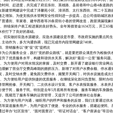
抢时间、赶进度，共完成了府后东街、英雄路、县前巷和中山巷4条道路
在新建管网建设中完成了泽馨苑小区、漳泽西、太行东西街、纬二十五路
随之增加。为使支线供水管网安全性得到进一步提高，总公司借助城区政府
了普通街、常家巷、建华西巷等20条背街小巷的管网改造，跑冒滴漏现象
持续保持户表工程进展的良好势头。全年筹措资金1634万元，开工65项，涉
水价打下了良好的基础。
切实做好应急水源建设。应急水源建设是市委、市政府实施的重点民生
，主动作为，多方沟通协调，现已完成市内段管网建设740米。
营销服务以“便”促“优”提档次
公共服务企业，践行“党的群众路线”，就是要把群众满意作为检验供
提升了优质服务水平，构建和谐供水关系，解决好“最后一公里”服务问题
为方便用户对用水情况的掌握，及时交费，新开通了建设银行营业网点A
也缓解了营业厅交费高峰期的拥挤压力。新增了对用户水费余额、停水通
况，及时交纳水费，避免因欠费停水，频繁开关阀门，对供水设施造成次
为方便给用户提供快捷的优质服务，在继续深化首问负责制、限时办结制
将管网抢修、开关阀门、二次供水设计安装、客户水表报装服务、水表井
方便于民，服务于民。特别是去年5月底将所有抢修、服务车辆的车身颜
好。既规范了服务车辆的运营管理，又提升了公司的整体社会形象。
为方便与用户沟通，倾听用户的呼声和服务的反馈，我们主要通过供水
话等渠道服务用户，为用户提供了便捷、专业的供水服务，搭建起便民、亲
通过举办“社区宣传”、“面对面查访”、“听证对话会”、“客户座谈会”等