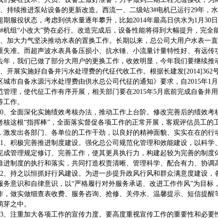
持续推进泵站设备的更新改造。西流一、二级站3#电机已运行29年，水泵
超期服役状态，考虑到供水量逐年攀升，比如2014年最高日供水为1月30日
3#机组“小改大”势在必行。改造完成后，设备性能将得到大幅提升，完全
加大力气坚决推动水表的置换工作。长期以来，总公司大用户水表一直
重失准。而超声波水表具备压损小、抗水锤、小流量计量特性好、有远传
去年，我们已做了部分大用户的更换工作，收效明显，今年我们要继续推
开展实施好自备井污水处理费的代征代收工作。根据长建发[2014]36
区城市自备水源污水处理费由供水总公司代征的通知》要求，自2015年1
范管理，使代征工作有序开展，相关部门要在2015年5月底前完成自备井
等工作。
、全面深化实施绩效考核办法，推动工作上台阶。修改完善后的绩效考核管理
考核这根“指挥棒”，全面落实督促各项工作的正常开展，客观评估员工的
，激发出各部门、各单位的工作干劲，以良好的精神面貌、实实在在的行
、积极完善推进制度建设。强化总公司规范化管理和效能建设，以科学
完成管理规定修订、完善工作，使其更具执行力，构建起较为完善的制度
推进制度的执行和落实，共同打造权责清晰、管理科学、配合有力、协调
、持之以恒抓好行风建设。为进一步提升政风行风和群众满意度建设，
服务意识和自律意识，以“严格履行对外服务承诺、改进工作作风”为目标
作，做实做细查表收费、服务咨询、抢修、关停水、温馨提示、短信提醒
萌芽之中。
、注重加大各项工作的宣传力度。要高度重视宣传工作的重要性和必要性