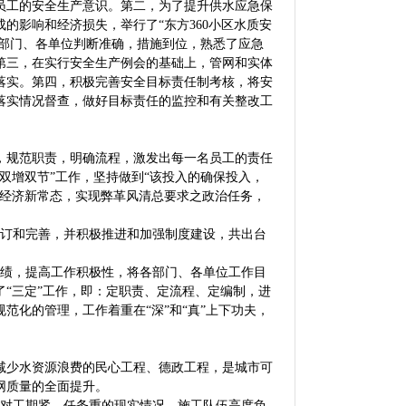
员工的安全生产意识。第二，为了提升供水应急保
的影响和经济损失，举行了“东方360小区水质安
各部门、各单位判断准确，措施到位，熟悉了应急
第三，在实行安全生产例会的基础上，管网和实体
落实。第四，积极完善安全目标责任制考核，将安
落实情况督查，做好目标责任的监控和有关整改工
规范职责，明确流程，激发出每一名员工的责任
双增双节”工作，坚持做到“该投入的确保投入，
前经济新常态，实现弊革风清总要求之政治任务，
订和完善，并积极推进和加强制度建设，共出台
绩，提高工作积极性，将各部门、各单位工作目
“三定”工作，即：定职责、定流程、定编制，进
范化的管理，工作着重在“深”和“真”上下功夫，
少水资源浪费的民心工程、德政工程，是城市可
网质量的全面提升。
对工期紧、任务重的现实情况，施工队伍高度负