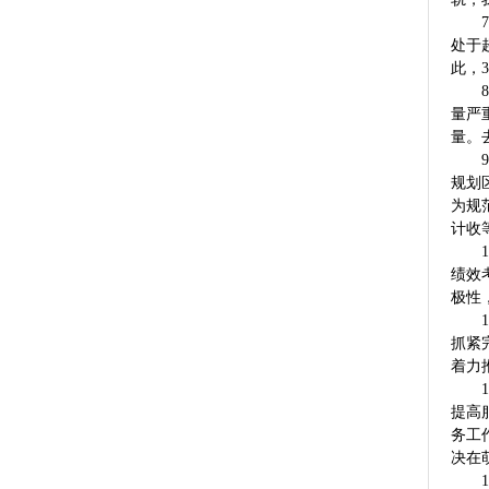
7、
处于
此，
8、
量严
量。
9、
规划
为规
计收
10
绩效
极性
11
抓紧
着力
12
提高
务工
决在
13