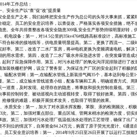
14年工作总结：
安全生产以“查”促“改”提质量
是生产之本，我们始终把安全生产作为总公司的头等大事来抓，紧紧盯
全稳定、员工的安全意识培养，以查促改，严格落实各项安全措施，绝不
隐患。全年共排查整改各项安全隐患309项,安全生产形势持续明显好转，
机电设备：第一，对14.5公里的35kv476#线路高标准设计，高标准
不符合标准的接地线等，供电质量明显提高。第二，更换了西流一、二级
完好率。第三，改造了二水厂泵房，将4#电机更换为变频调速电机，解决
期的用水需求。第四，改造了二水厂吸水井应急进水管，在突发爆管造成
，起到了应急保障作用。第五，对污水处理厂的氧化沟浮泥排除进行了改
墙加装铁栅栏护网，设立了警务室，为保证生产厂区的安全起到了积极的
输配水管网：第一,在输配水管线上新装排气阀35个，基本达到每公里
显。第二，成立输水管线巡查小组，配备车辆和工具，明确巡查方式、周
天一巡查，及时发现、处理存在的隐患，将事故和损失控制在最低。第三
向事前控制转变、被动巡视向主动巡视转变，取得了较好效果。第四，强
、抢修慢的难题，积极开展技术攻关，也取得了明显的效果。
水质安全：第一，加大了对水源水挥发酚、苯胺、汞的检测频次，积极开
13次。第二，加强对重点部位、重点区域、管网末梢水的检测力度，切实
事故。第三，加强对污水处理厂低温低浊水处理的工艺管理，确保了出厂
资不到位的情况下，自筹资金84.24万元，购置了原子荧光光度计、6通
员工安全意识培养：第一，2014年9月25日至26日开展了以运行工技