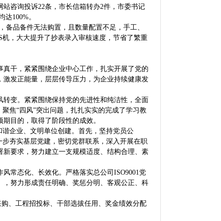
网站咨询投诉22条，市长信箱转办2件，市委书记
达100%。
，备品备件无法购置，且数量配置不足，手工、
OS机，大大提升了抄表录入审核速度，节省了繁重
真干，紧紧围绕企业中心工作，扎实开展了党的
，激发正能量，层层传导压力，为企业持续健康发
转变。紧紧围绕保持党的先进性和纯洁性，全面
，聚焦“四风”突出问题，扎扎实实的完成了学习教
预期目的，取得了阶段性的成效。
和谐企业、文明单位创建。首先，坚持党员公
一步夯实基层党建，密切党群联系，深入开展在职
署新要求，努力建立一支规模适度、结构合理、素
态化、长效化。严格落实总公司ISO9001党
》，努力形成责任明确、奖惩分明、客观公正、科
采购、工程招投标、干部选拔任用、奖金绩效分配