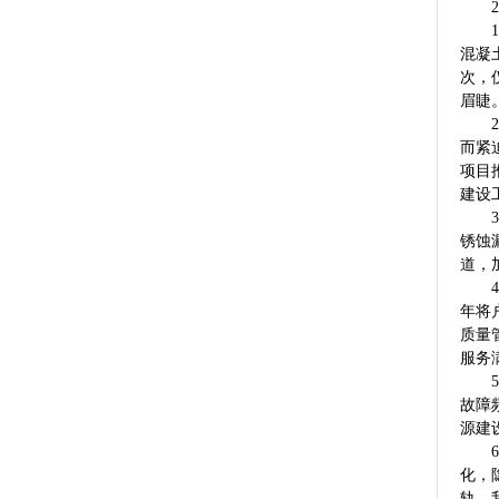
20
1、
混凝
次，
眉睫
2、
而紧
项目
建设
3、
锈蚀
道，
4、
年将
质量
服务
5、
故障
源建
6、
化，
轨，