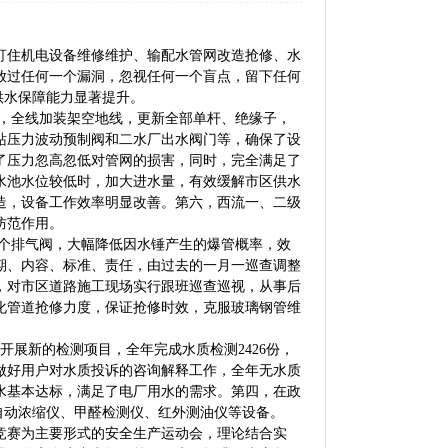
住机电设备维修维护、输配水管网改造抢修、水
放过任何一个漏洞，忽视任何一个盲点，留下任何
供水保障能力显著提升。
施工，全线加装架空地线，更新全部单杆、绝缘子，
站压力波动预制阀和二水厂出水阀门等，确保了设
了压力忽高忽低对管网的损害，同时，完全满足了
水池水位较低时，加大进水量，有效缓解市区供水
造，设备工作效率明显改善。第六，西流一、二级
防范作用。
1个排气阀，大幅降低因水锤产生的爆管概率，效
期、内容、标准、责任，由过去的一月一巡查调整
，对市区道路施工现场实行跟班巡查巡视，从事后
化管道抢修力度，保证抢修时效，克服玻璃钢管维
展新的检测项目，全年完成水质检测2426份，
做好用户对水质投诉的咨询解释工作，全年无水质
水基本达标，满足了电厂用水的需求。第四，在政
道自动浓缩仪、甲醛检测仪、红外测油仪等设备。
能竞赛为主要形式的安全生产运动会，理论结合实