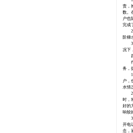
责，
数。
户也
完成
2、
阶梯
3、
况下
四、
作为
务，
1、
户，
水情
2、
时，
好的
响较
3、
开电
念，