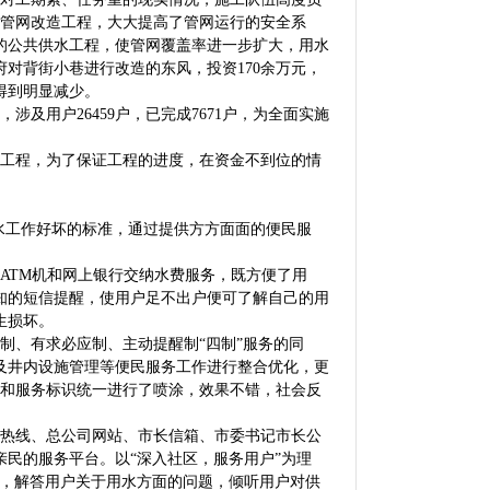
的管网改造工程，大大提高了管网运行的安全系
的公共供水工程，使管网覆盖率进一步扩大，用水
对背街小巷进行改造的东风，投资170余万元，
得到明显减少。
及用户26459户，已完成7671户，为全面实施
工程，为了保证工程的进度，在资金不到位的情
水工作好坏的标准，通过提供方方面面的便民服
。
TM机和网上银行交纳水费服务，既方便了用
知的短信提醒，使用户足不出户便可了解自己的用
生损坏。
、有求必应制、主动提醒制“四制”服务的同
及井内设施管理等便民服务工作进行整合优化，更
色和服务标识统一进行了喷涂，效果不错，社会反
热线、总公司网站、市长信箱、市委书记市长公
民的服务平台。以“深入社区，服务用户”为理
活动，解答用户关于用水方面的问题，倾听用户对供