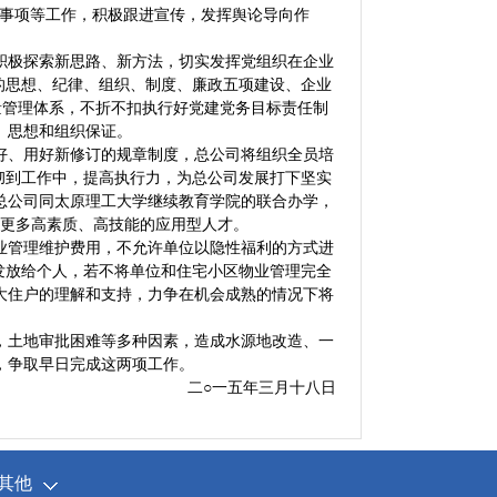
大事项等工作，积极跟进宣传，发挥舆论导向作
积极探索新思路、新方法，切实发挥党组织在企业
的思想、纪律、组织、制度、廉政五项建设、企业
质量管理体系，不折不扣执行好党建党务目标责任制
、思想和组织保证。
好、用好新修订的规章制度，总公司将组织全员培
贯彻到工作中，提高执行力，为总公司发展打下坚实
总公司同太原理工大学继续教育学院的联合办学，
出更多高素质、高技能的应用型人才。
业管理维护费用，不允许单位以隐性福利的方式进
，发放给个人，若不将单位和住宅小区物业管理完全
大住户的理解和支持，力争在机会成熟的情况下将
，土地审批困难等多种因素，造成水源地改造、一
，争取早日完成这两项工作。
二○一五年三月十八日
其他