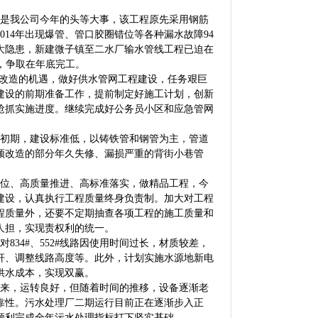
是我公司今年的头等大事，该工程原先采用钢筋
014年出现爆管、管口胶圈错位等各种漏水故障94
较大隐患，新建微子镇至二水厂输水管线工程已迫在
作，争取在年底完工。
路改造的机遇，做好供水管网工程建设，任务艰巨
建设的前期准备工作，提前制定好施工计划，创新
抢抓实施进度。继续完成好公务员小区和应急管网
初期，建设标准低，以铸铁管和钢管为主，管道
须改造的部分年久失修、漏损严重的背街小巷管
位、高质量推进、高标准落实，做精品工程，今
准化建设，认真执行工程质量终身负责制。加大对工程
程质量外，还要不定期抽查各项工程的施工质量和
人担，实现责权利的统一。
4#、552#线路因使用时间过长，材质较差，
杆、调整线路高度等。此外，计划实施水源地新电
供水成本，实现双赢。
以来，运转良好，但随着时间的推移，设备逐渐老
靠性。污水处理厂二期运行目前正在逐渐步入正
顺利完成全年污水处理指标打下坚实基础。