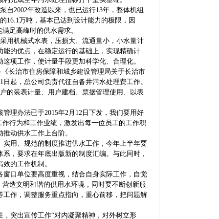
自2002年改造以来，也已运行13年，整体机组
的16.1万吨，基本已达到设计能力的极限，因
能满足高峰时的供水需求。
采用机械式水表，压损大、流通量小，小水量计
功能的优点，在稳定运行的基础上，实现精确计
动这项工作，使计量手段更加科学化、合理化。
2号《长治市住房保障和城乡建设管理局关于长治市
月1日起，总公司负责代征自备井污水处理费工作。
用户的装表计量、用户建档、票据管理使用、以表
办法已于2015年2月12日下发，我们要用好
工作行为和工作业绩，激发出每一位员工的工作积
动推动供水工作上台阶。
、实用、规范的制度推进供水工作，今年上半年要
体系，要求在年底出版新的制度汇编。与此同时，
高效的工作机制。
各窗口单位要高度重视，结合自身实际工作，自觉
，营造文明和谐的供用水环境，同时要不断创新服
等工作，调整服务重点指向，重心前移，把问题解
，突出宣传工作“对内凝聚精神，对外树立形