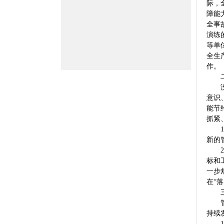
际，
障能
全事
演练
等单
全生
作。
二、
没有
意识
能节
抓紧
1、
新的
2、
标和
一步
在“
三、
管网
持续
1、