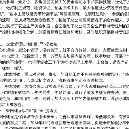
全员参与，全方位、多角度提高员工的安全理论水平和实操技能，强化了
力，做好制度规范、物资保证、预案演练工作，最大限度减少突发事件造成
故”、“输水主管线遭受苯污染事故”等应急演练。在演练过程中，参演的
的流程，更加规范应急抢险程序，检验了总公司应急情况下的合作能力。
位也实行了安全生产例会制度，全面推动了总公司安全生产目标责任制的
产控制指标细化分解，加强目标责任管控和考核，及时组织开展目标责任
企业管理以“细”促“严”提效益
规矩，就没有管理，没有管理，就不会有效益。我们一方面建章立制，
、担当意识、创新意识；另一方面切实加强内部管理，挖潜增效，开展了“
约的绝不浪费”，把管理提效工作作为推动管理上水平、上台阶，适应当
、抓实、抓透。
建章增效：重点对过时、脱实、与目前工作不相符的多项制度进行了修
管理规定27项，形成以制度管人、流程管事的企业管理模式。
考核增效：为加强员工日常管理和监督，全面客观准确评价员工工作实
工作业绩有效结合，奖优罚劣、奖勤罚懒，试行了绩效考核管理办法。做了
规范员工和部门的工作。同时，加大各项工作的内部稽核力度，逐步形成规
落实”上求效益。
管网建设以“量”促“全”提速度
建设是保障城市供用水安全，完善我市基础设施，降低漏失率、有效减
发展的重点工程，2014年我们通过新建改造老旧管网，促进全市输配水管
搞好管网改造和新建工程工作。我们紧扣市政道路改造的有利时机，面