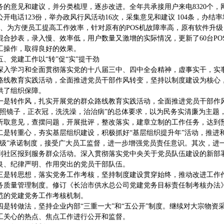
务的意见和建议，并分类梳理，逐步改进。全年共承接用户来电8320个，
公开电话123份，举办政风行风活动16次，采集意见和建议 104条，办结率均
为方便员工提高工作效率，针对原有的POS机故障率高，原有软件升级
混合抄表，录入慢、效率低，用户数量又激增的实际情况，更新了60台P
工操作，取得良好的效果。
党建工作以“转”促“实”提干劲
学习和全面贯彻落实党的十八届三中、四中全会精神，虚事实干，实事
路线教育实践活动，全面推进党员干部作风转变，坚持以制度建设为核心
供了组织保障。
转作风，扎实开展党的群众路线教育实践活动，全面推进党员干部作风
“照镜子，正衣冠，洗洗澡，治治病”的总体要求，以为民务实清廉为主题
听取意见，查摆问题，开展批评，整改落实，建章立制的工作任务，达到
转重心，夯实基层组织建设，积极抓好“基层组织提升年”活动，推进
三级”承诺制度，接受广大员工监督，进一步增强党员责任意识。其次，进
到社区报到服务群众活动。深入贯彻落实党中央关于党员队伍建设的新部
良、纪律严明、作用突出的党员干部队伍。
转思想，落实党务工作考核，坚持制度建设贯穿始终，推动改进工作作风常
务质量管理制度。修订《长治市供水总公司党建党务目标责任制考核办法
范的党建党务工作考核机制。
转做法，坚持企业内部“三重一大”和“五公开”制度。继续对大宗物资
工关心的热点、焦点工作进行公开和监督。