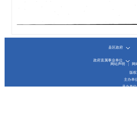
县区政府
政府直属事业单位
网站声明
|
网
版权
主办单
承办单位
晋
网站
晋公网
推荐使用1024*768或