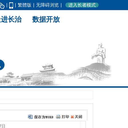
|
|
繁體版
|
无障碍浏览
|
进入长者模式
走进长治
数据开放
7日