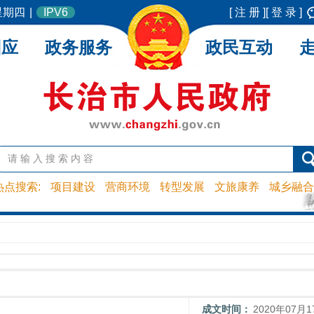
 星期四
|
IPV6
[ 注 册 ]
[ 登 录 ]
回应
政务服务
政民互动
热点搜索:
项目建设
营商环境
转型发展
文旅康养
城乡融合
成文时间：
2020年07月1