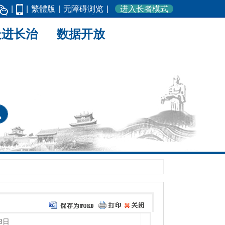
|
|
繁體版
|
无障碍浏览
|
进入长者模式
走进长治
数据开放
8日