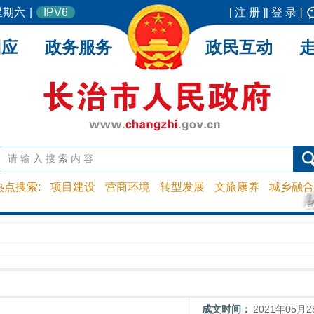
 星期六
|
IPV6
[ 注 册 ]
[ 登 录 ]
回应
政务服务
政民互动
热点搜索:
项目建设
营商环境
转型发展
文旅康养
城乡融合
成文时间：
2021年05月2