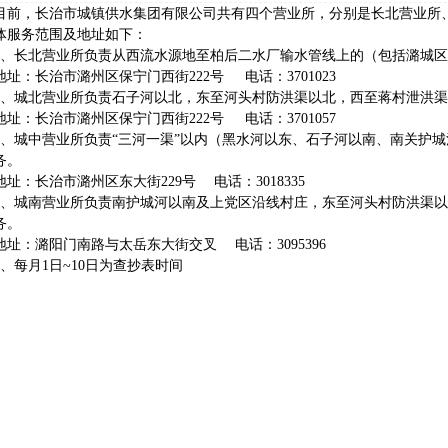
，长治市城镇供水集团有限公司共有四个营业所，分别是长北营业所、
体服务范围及地址如下：
长北营业所负责从西流水源地至柏后二水厂输水管线上的（包括潞城区
：长治市潞州区保宁门西街222号 电话：3701023
城北营业所负责石子河以北，东至河头村防洪渠以北，西至蒋村泄洪渠
：长治市潞州区保宁门西街222号 电话：3701057
城中营业所负责“三河一渠”以内（黑水河以东、石子河以南、南关护城
务。
：长治市潞州区东大街229号 电话：3018335
城南营业所负责南护城河以南及上党区沿线村庄，东至河头村防洪渠以
务。
：潞阳门南路与太岳东大街交叉 电话：3095396
每月1日~10日为查抄表时间