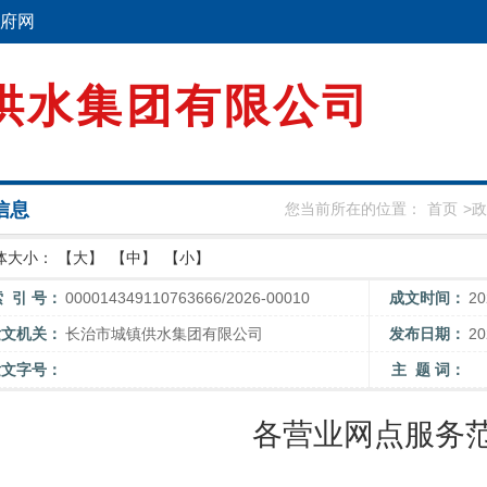
府网
供水集团有限公司
信息
您当前所在的位置：
首页
>
政
体大小：
【大】
【中】
【小】
索 引 号：
000014349110763666/2026-00010
成文时间：
2
发文机关：
长治市城镇供水集团有限公司
发布日期：
2
发文字号：
主 题 词：
各营业网点服务