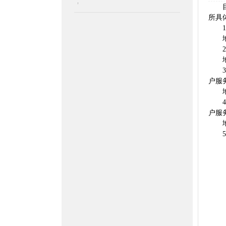
目前
所具
1、
地址
2、
地址
3、
户服
地址
4、
户服
地址
5、