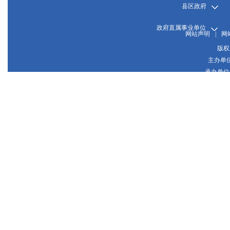
县区政府
政府直属事业单位
网站声明
|
网
版权
主办单
承办单位
晋
网站
晋公网
推荐使用1024*768或