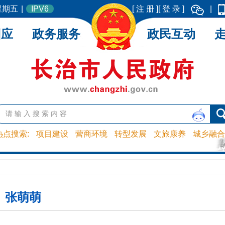
 星期五
|
IPV6
[ 注 册 ]
[ 登 录 ]
|
回应
政务服务
政民互动
热点搜索:
项目建设
营商环境
转型发展
文旅康养
城乡融合
 张萌萌