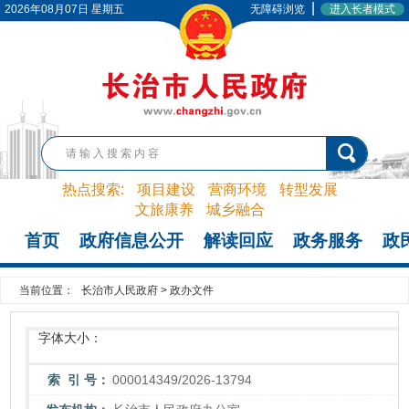
|
2026年08月07日 星期五
无障碍浏览
进入长者模式
热点搜索:
项目建设
营商环境
转型发展
文旅康养
城乡融合
首页
政府信息公开
解读回应
政务服务
政
当前位置：
长治市人民政府
>
政办文件
字体大小：
索 引 号：
000014349/2026-13794