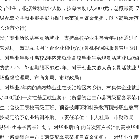
毕业生，根据带动就业人数，按每带动1人2000元，总额最高
级配套公共就业服务能力提升示范项目资金负担，以下简称示范
长治市分行）
发挥专业所长从事灵活就业。支持高校毕业生等青年群体通过临
管规则，鼓励互联网平台企业和中介服务机构调减服务管理费用
。对毕业年度和离校2年内未就业高校毕业生实现灵活就业后缴
费的2／3，补贴期限不超过2年。对于创业失败人员以灵活就业
场监督管理局、市商务局、市财政局）
。对毕业2年内的高校毕业生在长治辖区内乡镇、村集体企业就
予个人5000元的一次性基层就业奖补（所需资金由市县两级配套示
生（含技工院校高级工班、预备技师班和特殊教育院校职业教育
按规定给予创业培训补贴。（责任单位：市人社局、市财政局、
校毕业生来长留长计划”。对毕业后1年内首次落户长治的高校毕
户奖励（所需资金由市县两级配套示范项目资金负担）。对毕业年