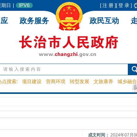
 星期日
|
IPV6
[ 注 册 ]
[ 登 录 ]
回应
政务服务
政民互动
热点搜索:
项目建设
营商环境
转型发展
文旅康养
城乡融合
成文时间：
2024年07月0