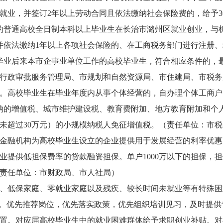
就业，并签订2年以上劳动合同且依法缴纳社会保险费的，给予3
的普通高校全日制本科以上毕业生在长治市潞州区就业创业，与
并依法缴纳1年以上各项社会保险的、在工商税务部门进行注册
毕业后来本市企事业单位工作的高校毕业生，符合相应条件的，最
行政审批服务管理局、市规划和自然资源局、市住建局、市税务
。高校毕业生在毕业年度内从事个体经营的，自办理个体工商户
缴纳的增值税、城市维护建设税、教育费附加、地方教育附加和个
未超过30万元）的小规模纳税人免征增值税。（责任单位：市税
金融机构为高校毕业生设立的企业提供用于发展经营的利率优惠
业提供低担保费率的贷款融资担保。单户1000万以下的担保，
责任单位：市财政局、市人社局）
、低保家庭、零就业家庭以及残疾、较长时间未就业等有特殊困
划。优先推荐岗位，优先落实政策，优先组织培训见习，及时提
置。对应届高校毕业生中的就业困难群体给予求职创业补贴。对