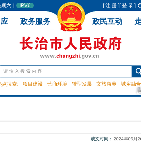
 星期六
|
IPV6
[ 注 册 ]
[ 登 录 ]
回应
政务服务
政民互动
热点搜索:
项目建设
营商环境
转型发展
文旅康养
城乡融合
成文时间：
2024年06月2