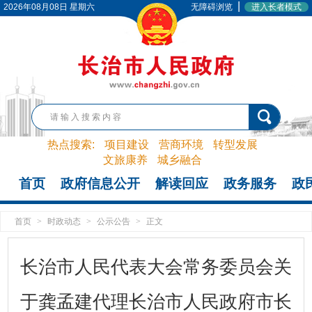
|
2026年08月08日 星期六
无障碍浏览
进入长者模式
热点搜索:
项目建设
营商环境
转型发展
文旅康养
城乡融合
首页
政府信息公开
解读回应
政务服务
政
首页
>
时政动态
>
公示公告
>
正文
长治市人民代表大会常务委员会关
于龚孟建代理长治市人民政府市长