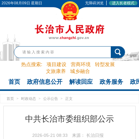
|
2026年08月09日 星期日
无障碍浏览
进入长者模式
热点搜索:
项目建设
营商环境
转型发展
文旅康养
城乡融合
首页
政府信息公开
解读回应
政务服务
政
首页
>
时政动态
>
公示公告
>
正文
中共长治市委组织部公示
2026-05-21 08:33
来源： 长治日报