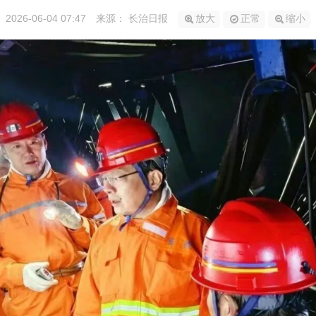
2026-06-04 07:47
来源： 长治日报
放大
正常
缩小