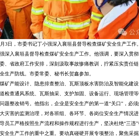
6月3日，市委书记丁小强深入襄垣县督导检查煤矿安全生产工作
强深入襄垣县督导检查煤矿安全生产工作。他强调，要深入贯彻
委、省政府工作安排，深刻汲取事故惨痛教训，拧紧压实责任链
全生产防线。市委常委、秘书长贺鑫参加。
矿产能设计、隐患排查整治、瓦斯顶板水害防治及智能化建设
道检查通风系统、瓦斯抽采、支护加固、设备运行、现场管理等
问题整改销号。他指出，企业是安全生产的第一道“关口”，必
大灾害的监测治理，对各班组、各环节、各岗位安全生产情况进
导员工严格按照生产流程和操作规程进行生产，坚决杜绝“三违
全生产工作的重中之重。要动真碰硬开展专项整治，聚焦采掘