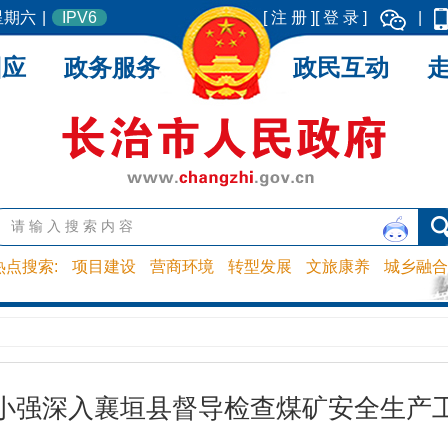
 星期六
|
IPV6
[ 注 册 ]
[ 登 录 ]
|
回应
政务服务
政民互动
热点搜索:
项目建设
营商环境
转型发展
文旅康养
城乡融合
小强深入襄垣县督导检查煤矿安全生产