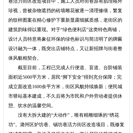
巷活力街区改造项目中，施工人员对街巷原有肌理格外
珍视，曾被杂物遮挡的砖墙雕花被逐一清理修缮，繁复
的纹样图案在精心修护下重新显露细腻质感，老街区的
建筑韵味得以重现。对于“绿色便利店”这类特色商铺，
设计人员特意将象征环保的绿色标识与简洁明了的牌匾
设计融为一体，既突出店铺特点，又让新招牌与街巷整
体风貌相契合。
截至目前，工程已完成人行便道、盲道、台阶铺装
面积近5000平方米，居民“脚下安全”得到充分保障；完
成立面改造1600余平方米，街区风貌持续焕新；便民城
市驿站基本建成，不久后将为市民和户外劳动者提供休
憩、饮水的温馨空间。
没有大拆大建的“大动作”，唯有精雕细琢的“绣花
功”。潞州区炉坊巷、锡坊巷活力街区改造项目，既修复