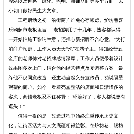
驿站以及道路、绿化、照明、商铺立面等多个方面，以
小切口做好民生大文章。
工程启动之初，沿街商户难免心存顾虑。炉坊巷喜
乐购超市老板坦言：“老招牌用了十几年，熟客都认得，
一开始怕施工影响生意，还担心新招牌不合心意。”为打
消商户顾虑，工作人员天天“泡”在巷子里。得知经营五
金店的老师傅对老招牌感情深厚，工作人员便带着设计
效果图多次上门，结合他的经营特点反复调整方案，最
终他不仅同意改造，还主动当起义务宣传员，劝说隔壁
观望的商户。如今，看着亮堂整洁的店面和日渐增多的
客流，商铺老板忍不住称赞：“环境好了，客人都说更有
逛头！”
值得一提的是，改造过程中始终注重传承历史文
化，让街区活力与人文底蕴相得益彰。在炉坊巷、锡坊