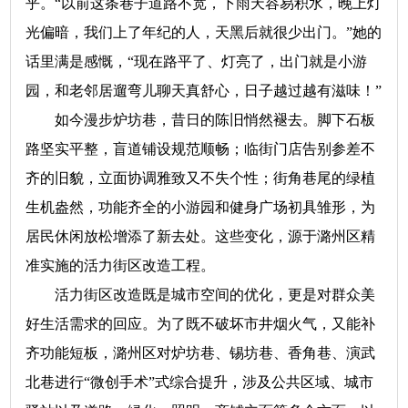
乎。“以前这条巷子道路不宽，下雨天容易积水，晚上灯
光偏暗，我们上了年纪的人，天黑后就很少出门。”她的
话里满是感慨，“现在路平了、灯亮了，出门就是小游
园，和老邻居遛弯儿聊天真舒心，日子越过越有滋味！”
如今漫步炉坊巷，昔日的陈旧悄然褪去。脚下石板
路坚实平整，盲道铺设规范顺畅；临街门店告别参差不
齐的旧貌，立面协调雅致又不失个性；街角巷尾的绿植
生机盎然，功能齐全的小游园和健身广场初具雏形，为
居民休闲放松增添了新去处。这些变化，源于潞州区精
准实施的活力街区改造工程。
活力街区改造既是城市空间的优化，更是对群众美
好生活需求的回应。为了既不破坏市井烟火气，又能补
齐功能短板，潞州区对炉坊巷、锡坊巷、香角巷、演武
北巷进行“微创手术”式综合提升，涉及公共区域、城市