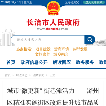
|
2026年08月07日 星期五
无障碍浏览
进入长者模式
热点搜索:
项目建设
营商环境
转型发展
文旅康养
城乡融合
首页
政府信息公开
解读回应
政务服务
政
首页
>
时政动态
>
图片新闻
>
正文
城市“微更新” 街巷添活力——潞州
区精准实施街区改造提升城市品质