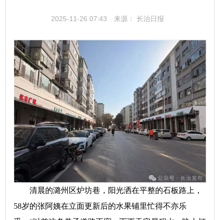
2025-11-26 07:43
来源： 长治日报
清晨的潞州区炉坊巷，阳光洒在平整的石板路上，
58岁的张阿姨在立面更新后的水果铺里忙得不亦乐