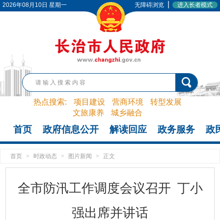
|
2026年08月10日 星期一
无障碍浏览
进入长者模式
热点搜索:
项目建设
营商环境
转型发展
文旅康养
城乡融合
首页
政府信息公开
解读回应
政务服务
政
首页
>
时政动态
>
图片新闻
>
正文
全市防汛工作调度会议召开 丁小
强出席并讲话