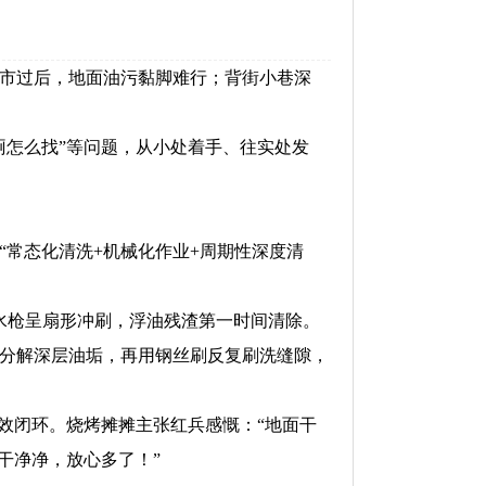
市过后，地面油污黏脚难行；背街小巷深
怎么找”等问题，从小处着手、往实处发
常态化清洗+机械化作业+周期性深度清
水枪呈扇形冲刷，浮油残渣第一时间清除。
分解深层油垢，再用钢丝刷反复刷洗缝隙，
效闭环。烧烤摊摊主张红兵感慨：“地面干
干净净，放心多了！”