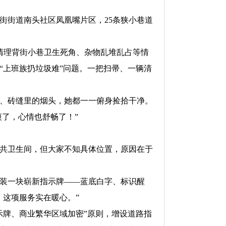
街道南头社区凤凰嘴片区，25条狭小巷道
清理背街小巷卫生死角、杂物乱堆乱占等情
“上班族扔垃圾难”问题。一把扫帚、一辆清
、砖缝里的烟头，她都一一俯身捡拾干净。
爽了，心情也舒畅了！”
共卫生间，但大家不知具体位置，原因在于
装一块崭新指示牌——蓝底白字、标识醒
，这项服务实在暖心。”
示牌、商业繁华区域加密”原则，增设道路指