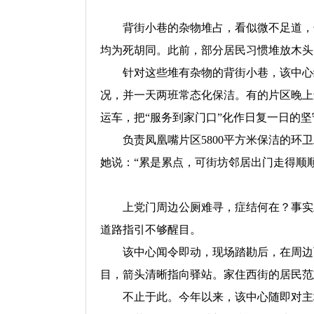
背街小巷的杂物堆占，看似微不足道，却
均为死胡同。此前，部分居民习惯堆放木头
针对这些堆有杂物的背街小巷，该中心组
况，并一天两班常态化保洁。有的片区晚上
运车，把“服务到家门口”化作日复一日的坚
负责凤凰嘴片区5800平方米保洁的环卫
她说：“累是累点，可街坊邻居出门走得顺
上党门周边公厕难寻，症结何在？事实上
道路指引不够醒目。
该中心闻令即动，现场踏勘后，在周边西
目，箭头清晰指向驿站。家住西街的居民范
不止于此。今年以来，该中心随即对主城区