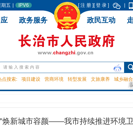
 星期五
|
IPV6
[ 注 册 ]
[ 登 录 ]
|
回应
政务服务
政民互动
热点搜索:
项目建设
营商环境
转型发展
文旅康养
城乡融合
“微”焕新城市容颜——我市持续推进环境