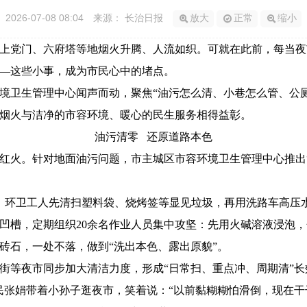
2026-07-08 08:04
来源： 长治日报
放大
正常
缩小
党门、六府塔等地烟火升腾、人流如织。可就在此前，每当夜
—这些小事，成为市民心中的堵点。
卫生管理中心闻声而动，聚焦“油污怎么清、小巷怎么管、公厕
烟火与洁净的市容环境、暖心的民生服务相得益彰。
油污清零 还原道路本色
火。针对地面油污问题，市主城区市容环境卫生管理中心推出“
，环卫工人先清扫塑料袋、烧烤签等显见垃圾，再用洗路车高压
槽，定期组织20余名作业人员集中攻坚：先用火碱溶液浸泡，
砖石，一处不落，做到“洗出本色、露出原貌”。
等夜市同步加大清洁力度，形成“日常扫、重点冲、周期清”长
民张娟带着小孙子逛夜市，笑着说：“以前黏糊糊怕滑倒，现在干