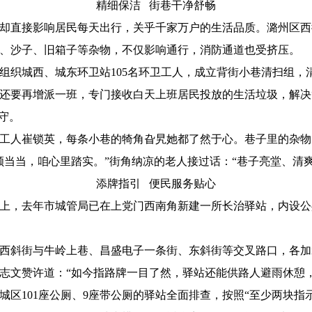
精细保洁 街巷干净舒畅
直接影响居民每天出行，关乎千家万户的生活品质。潞州区西街
、沙子、旧箱子等杂物，不仅影响通行，消防通道也受挤压。
织城西、城东环卫站105名环卫工人，成立背街小巷清扫组，
还要再增派一班，专门接收白天上班居民投放的生活垃圾，解决
守。
工人崔锁英，每条小巷的犄角旮旯她都了然于心。巷子里的杂物
顺当当，咱心里踏实。”街角纳凉的老人接过话：“巷子亮堂、清
添牌指引 便民服务贴心
，去年市城管局已在上党门西南角新建一所长治驿站，内设公
斜街与牛岭上巷、昌盛电子一条街、东斜街等交叉路口，各加
志文赞许道：“如今指路牌一目了然，驿站还能供路人避雨休憩
101座公厕、9座带公厕的驿站全面排查，按照“至少两块指