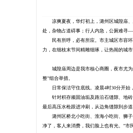
凉爽夏夜，华灯初上，潞州区城隍庙、上
处，杂物占道碍事；行人内急，公厕难寻—
民有所呼，必有所应。市主城区市容环境
力，在细枝末节间精雕细琢，让热闹的城市
城隍庙周边是我市核心商圈，夜市尤为红
整”组合举措。
日常保洁守住底线。凌晨4时30分开始
针对积存顽固油垢及路沿石缝隙、地砖凹
最后高压水枪跟进冲刷，从边角缝隙到步道
潞州区桥北小吃街、淮海小吃街、狮子街
净了，客人来消费，我们脸上也有光。”市