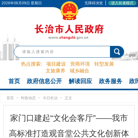
|
2026年08月09日 星期日
无障碍浏览
进入长者模式
热点搜索:
项目建设
营商环境
转型发展
文旅康养
城乡融合
首页
政府信息公开
解读回应
政务服务
政
首页
>
时政动态
>
今日长治
>
正文
家门口建起“文化会客厅”——我市
高标准打造观音堂公共文化创新体