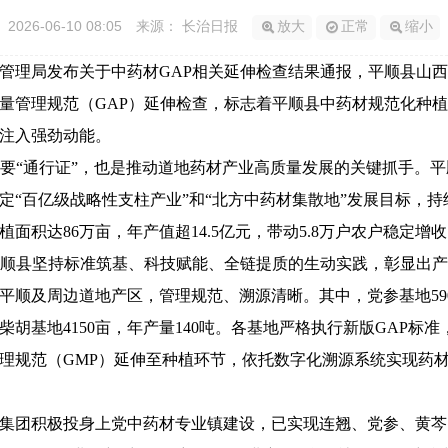
2026-06-10 08:05
来源： 长治日报
放大
正常
缩小
理局发布关于中药材GAP相关延伸检查结果通报，平顺县山西
量管理规范（GAP）延伸检查，标志着平顺县中药材规范化种
注入强劲动能。
“通行证”，也是推动道地药材产业高质量发展的关键抓手。平
定“百亿级战略性支柱产业”和“北方中药材集散地”发展目标，
面积达86万亩，年产值超14.5亿元，带动5.8万户农户稳定
平顺县坚持标准筑基、科技赋能、全链提质的生动实践，彰显出
及周边道地产区，管理规范、溯源清晰。其中，党参基地590
吨；柴胡基地4150亩，年产量140吨。各基地严格执行新版GAP
理规范（GMP）延伸至种植环节，依托数字化溯源系统实现药
团积极投身上党中药材专业镇建设，已实现连翘、党参、黄芩、