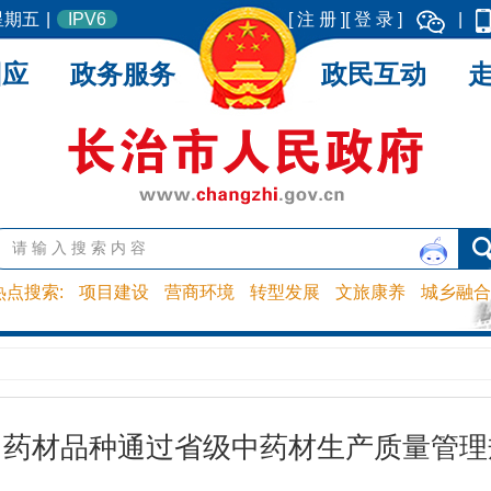
 星期五
|
IPV6
[ 注 册 ]
[ 登 录 ]
|
回应
政务服务
政民互动
热点搜索:
项目建设
营商环境
转型发展
文旅康养
城乡融合
中药材品种通过省级中药材生产质量管理