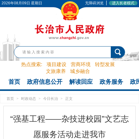
|
2026年08月09日 星期日
无障碍浏览
进入长者模式
热点搜索:
项目建设
营商环境
转型发展
文旅康养
城乡融合
首页
政府信息公开
解读回应
政务服务
政
首页
>
时政动态
>
今日长治
>
正文
“强基工程——杂技进校园”文艺志
愿服务活动走进我市