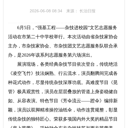
2026-06-08 08:34
来源： 长治日报
6月5日，“强基工程——杂技进校园”文艺志愿服务
活动在市第二十中学校举行。本次活动由省杂技家协会
主办，市杂技家协会、市杂技团文艺志愿服务队联合承
办，是2026年该系列志愿服务第六场演出。
展演现场，各类经典杂技节目依次登台，传统绝活
《凌空飞竹》技法娴熟、行云流水，演员翻腾间完成各
种花式动作，尽显传统杂技深厚功底。高难度节目《晃
管》极具观赏性，演员在层层叠放的管道上身姿稳健自
如、从容表演。特色节目《芳伞流云——蹬伞》编排新
颖，演员以双脚精准操控油纸伞，动作连贯规整，彰显
传统杂技的独特匠心。荣获多项国内外大奖的精品节目