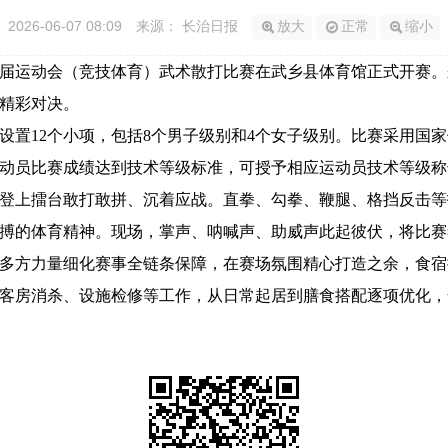
2026-06-07 08:09
来源： 长治日报
放大
正常
缩小
运动会（竞技体育）武术散打比赛在武乡县体育馆正式开赛。来自
精彩对决。
12个小项，包括8个男子级别和4个女子级别。比赛采用国家
动员比赛成绩达到技术等级标准，可授予相应运动员技术等级称
上擂台敢打敢拼、沉着应战。直拳、勾拳、鞭腿、格挡反击等
搏的体育精神。现场，掌声、呐喊声、助威声此起彼伏，将比赛
方力量细化赛事全链条保障，在赛场氛围精心打造之余，食宿
客房消杀、设施检修等工作，从日常起居到膳食搭配逐项优化，