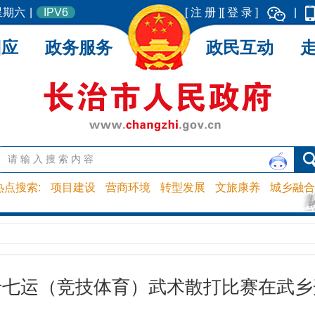
 星期六
|
IPV6
[ 注 册 ]
[ 登 录 ]
|
回应
政务服务
政民互动
热点搜索:
项目建设
营商环境
转型发展
文旅康养
城乡融合
十七运（竞技体育）武术散打比赛在武乡