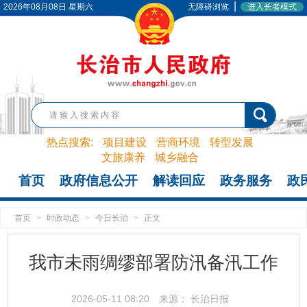
|
2026年08月08日 星期六
无障碍浏览
进入长者模式
热点搜索:
项目建设
营商环境
转型发展
文旅康养
城乡融合
首页
政府信息公开
解读回应
政务服务
政
首页
>
时政动态
>
今日长治
>
正文
我市未雨绸缪部署防汛备汛工作
2026-05-11 08:20
来源： 长治日报