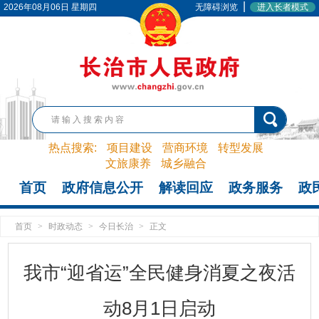
|
2026年08月06日 星期四
无障碍浏览
进入长者模式
热点搜索:
项目建设
营商环境
转型发展
文旅康养
城乡融合
首页
政府信息公开
解读回应
政务服务
政
首页
>
时政动态
>
今日长治
>
正文
我市“迎省运”全民健身消夏之夜活
动8月1日启动